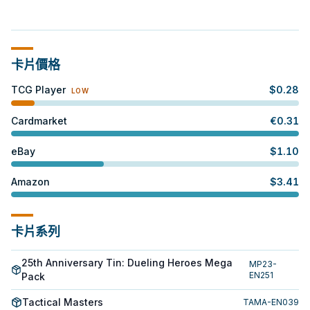
卡片價格
TCG Player
$
0.28
LOW
Cardmarket
€
0.31
eBay
$
1.10
Amazon
$
3.41
卡片系列
25th Anniversary Tin: Dueling Heroes Mega
MP23-
EN251
Pack
Tactical Masters
TAMA-EN039