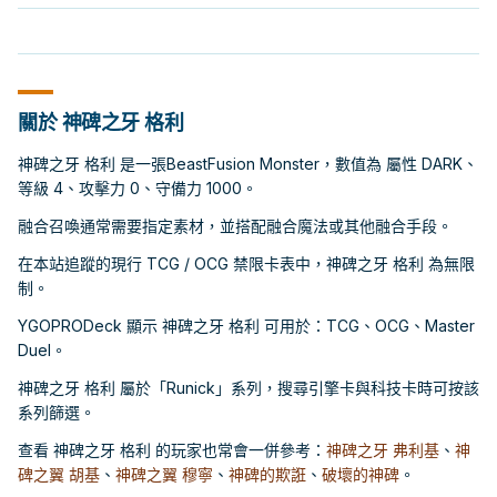
關於 神碑之牙 格利
神碑之牙 格利 是一張BeastFusion Monster，數值為 屬性 DARK、
等級 4、攻擊力 0、守備力 1000。
融合召喚通常需要指定素材，並搭配融合魔法或其他融合手段。
在本站追蹤的現行 TCG / OCG 禁限卡表中，神碑之牙 格利 為無限
制。
YGOPRODeck 顯示 神碑之牙 格利 可用於：TCG、OCG、Master
Duel。
神碑之牙 格利 屬於「Runick」系列，搜尋引擎卡與科技卡時可按該
系列篩選。
查看 神碑之牙 格利 的玩家也常會一併參考：
神碑之牙 弗利基
、
神
碑之翼 胡基
、
神碑之翼 穆寧
、
神碑的欺誑
、
破壞的神碑
。