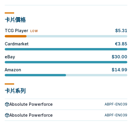
卡片價格
TCG Player
$
5.31
LOW
Cardmarket
€
3.85
eBay
$
30.00
Amazon
$
14.99
卡片系列
Absolute Powerforce
ABPF-EN039
Absolute Powerforce
ABPF-EN039