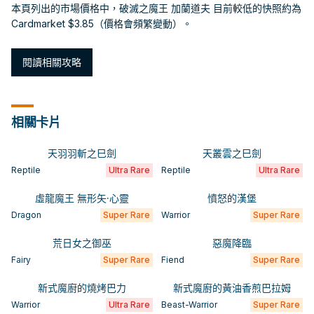
本頁列出的市場價格中，破滅之魔王 加蘭道夫 目前較低的快照約為
Cardmarket $3.85（價格會頻繁變動）。
閱讀相關攻略
相關卡片
天羽羽斬之巳劍
天叢雲之巳劍
Reptile
Ultra Rare
Reptile
Ultra Rare
虛龍魔王 無形矢·心靈
憤怒的漢堡
Dragon
Super Rare
Warrior
Super Rare
荒日女之御巫
惡魔降臨
Fairy
Super Rare
Fiend
Super Rare
新式魔廚的燒烤巴力
新式魔廚的黃油香煎巴拉姆
Warrior
Ultra Rare
Beast-Warrior
Super Rare