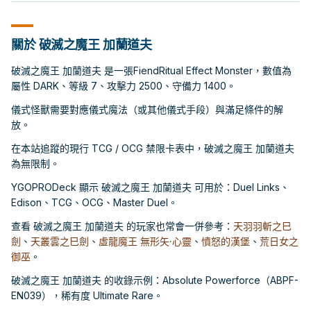
關於 破滅之魔王 加蘭道夫
破滅之魔王 加蘭道夫 是一張FiendRitual Effect Monster，數值為
屬性 DARK、等級 7、攻擊力 2500、守備力 1400。
儀式怪獸需要對應儀式魔法（或其他儀式手段）與滿足條件的解
放。
在本站追蹤的現行 TCG / OCG 禁限卡表中，破滅之魔王 加蘭道夫
為無限制。
YGOPRODeck 顯示 破滅之魔王 加蘭道夫 可用於：Duel Links、
Edison、TCG、OCG、Master Duel。
查看 破滅之魔王 加蘭道夫 的玩家也常會一併參考：
天羽羽斬之巳
劍
、
天叢雲之巳劍
、
虛龍魔王 無形矢·心靈
、
憤怒的漢堡
、
荒日女之
御巫
。
破滅之魔王 加蘭道夫 的收錄示例：Absolute Powerforce（ABPF-
EN039），稀有度 Ultimate Rare。