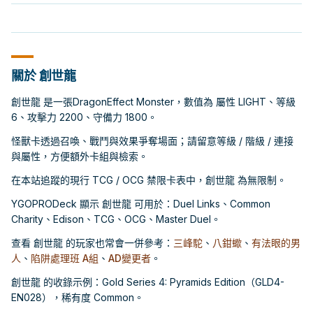
關於 創世龍
創世龍 是一張DragonEffect Monster，數值為 屬性 LIGHT、等級
6、攻擊力 2200、守備力 1800。
怪獸卡透過召喚、戰鬥與效果爭奪場面；請留意等級 / 階級 / 連接
與屬性，方便額外卡組與檢索。
在本站追蹤的現行 TCG / OCG 禁限卡表中，創世龍 為無限制。
YGOPRODeck 顯示 創世龍 可用於：Duel Links、Common
Charity、Edison、TCG、OCG、Master Duel。
查看 創世龍 的玩家也常會一併參考：
三峰駝
、
八鉗蠍
、
有法眼的男
人
、
陷阱處理班 A組
、
AD變更者
。
創世龍 的收錄示例：Gold Series 4: Pyramids Edition（GLD4-
EN028），稀有度 Common。