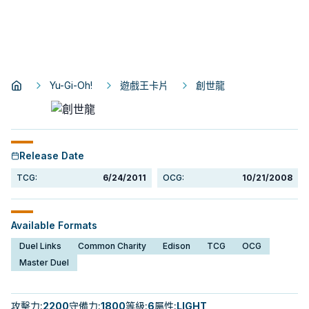
Yu-Gi-Oh!
遊戲王卡片
創世龍
Release Date
TCG:
6/24/2011
OCG:
10/21/2008
Available Formats
Duel Links
Common Charity
Edison
TCG
OCG
Master Duel
攻擊力
:
2200
守備力
:
1800
等級
:
6
屬性
:
LIGHT