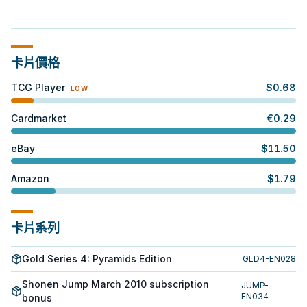
卡片價格
TCG Player
$
0.68
LOW
Cardmarket
€
0.29
eBay
$
11.50
Amazon
$
1.79
卡片系列
Gold Series 4: Pyramids Edition
GLD4-EN028
Shonen Jump March 2010 subscription
JUMP-
EN034
bonus