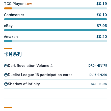
TCG Player
$
0.19
LOW
Cardmarket
€
0.10
eBay
$
7.95
Amazon
$
0.20
卡片系列
Dark Revelation Volume 4
DR04-EN175
Duelist League 16 participation cards
DL16-EN016
Shadow of Infinity
SOI-EN055