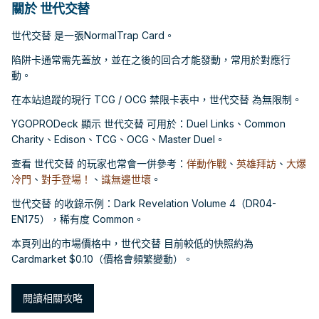
關於 世代交替
世代交替 是一張NormalTrap Card。
陷阱卡通常需先蓋放，並在之後的回合才能發動，常用於對應行
動。
在本站追蹤的現行 TCG / OCG 禁限卡表中，世代交替 為無限制。
YGOPRODeck 顯示 世代交替 可用於：Duel Links、Common
Charity、Edison、TCG、OCG、Master Duel。
查看 世代交替 的玩家也常會一併參考：
佯動作戰
、
英雄拜訪
、
大爆
冷門
、
對手登場！
、
識無邊世壞
。
世代交替 的收錄示例：Dark Revelation Volume 4（DR04-
EN175），稀有度 Common。
本頁列出的市場價格中，世代交替 目前較低的快照約為
Cardmarket $0.10（價格會頻繁變動）。
閱讀相關攻略