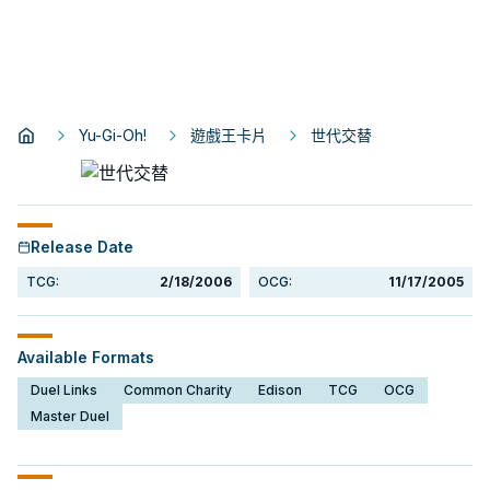
Yu-Gi-Oh!
遊戲王卡片
世代交替
Release Date
TCG:
2/18/2006
OCG:
11/17/2005
Available Formats
Duel Links
Common Charity
Edison
TCG
OCG
Master Duel