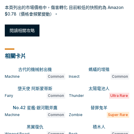
本頁列出的市場價格中，傷害轉化 目前較低的快照約為 Amazon
$0.78（價格會頻繁變動）。
閱讀相關攻略
相關卡片
古代的機械射出機
螞蟻的增殖
Machine
Common
Insect
Common
墮天使 阿斯蒙蒂斯
太陽電池人
Fairy
Common
Thunder
Ultra Rare
No.42 星艦·銀河戰斧鷹
替罪鬼羊
Machine
Common
Zombie
Super Rare
黑翼復仇
積木人
Winged Beast
Common
Rock
Common