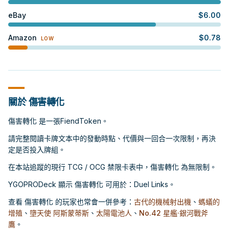
eBay
$
6.00
Amazon
$
0.78
LOW
關於 傷害轉化
傷害轉化 是一張FiendToken。
請完整閱讀卡牌文本中的發動時點、代價與一回合一次限制，再決
定是否投入牌組。
在本站追蹤的現行 TCG / OCG 禁限卡表中，傷害轉化 為無限制。
YGOPRODeck 顯示 傷害轉化 可用於：Duel Links。
查看 傷害轉化 的玩家也常會一併參考：
古代的機械射出機
、
螞蟻的
增殖
、
墮天使 阿斯蒙蒂斯
、
太陽電池人
、
No.42 星艦·銀河戰斧
鷹
。