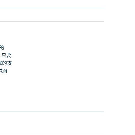
的
：只要
獸的攻
殊召