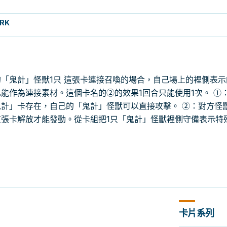
RK
「鬼計」怪獸1只 這張卡連接召喚的場合，自己場上的裡側表示
能作為連接素材。這個卡名的②的效果1回合只能使用1次。 ①
計」卡存在，自己的「鬼計」怪獸可以直接攻擊。 ②：對方怪
張卡解放才能發動。從卡組把1只「鬼計」怪獸裡側守備表示特
卡片系列