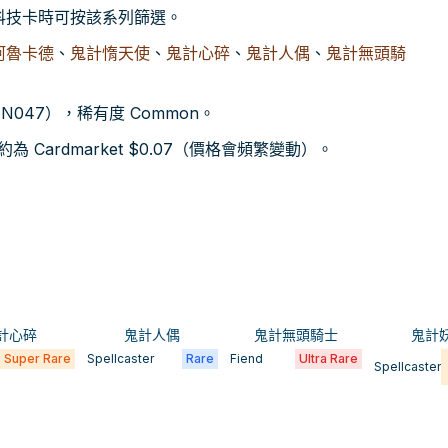
卡與科技卡時可按該系列篩選。
阿魯卡德
、
鬼計惰天使
、
鬼計心碎
、
鬼計人偶
、
鬼計無頭騎
-EN047），稀有度 Common。
Cardmarket $0.07（價格會頻繁變動）。
計心碎
鬼計人偶
鬼計無頭騎士
鬼計
Super Rare
Spellcaster
Rare
Fiend
Ultra Rare
Spellcaster