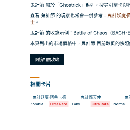
鬼計節 屬於「Ghostrick」系列，搜尋引擎
查看 鬼計節 的玩家也常會一併參考：
鬼計妖魔·
士
。
鬼計節 的收錄示例：Battle of Chaos（BACH
本頁列出的市場價格中，鬼計節 目前較低的快照約為 
閱讀相關攻略
相關卡片
鬼計妖魔·阿魯卡德
鬼計惰天使
鬼
Zombie
Ultra Rare
Fairy
Ultra Rare
Normal