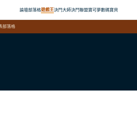
遊戲王
論壇
部落格
決鬥大師
決鬥聯盟
寶可夢
數碼寶貝
表
部落格