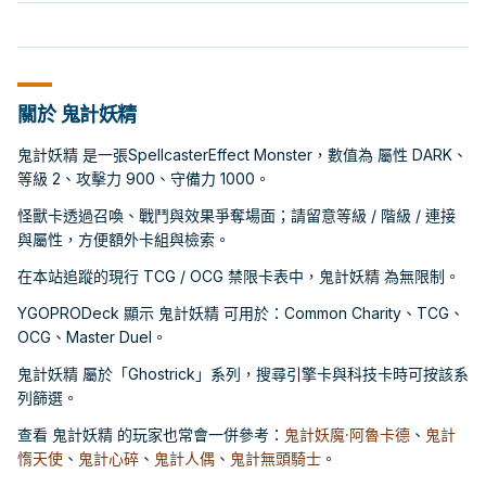
關於 鬼計妖精
鬼計妖精 是一張SpellcasterEffect Monster，數值為 屬性 DARK、
等級 2、攻擊力 900、守備力 1000。
怪獸卡透過召喚、戰鬥與效果爭奪場面；請留意等級 / 階級 / 連接
與屬性，方便額外卡組與檢索。
在本站追蹤的現行 TCG / OCG 禁限卡表中，鬼計妖精 為無限制。
YGOPRODeck 顯示 鬼計妖精 可用於：Common Charity、TCG、
OCG、Master Duel。
鬼計妖精 屬於「Ghostrick」系列，搜尋引擎卡與科技卡時可按該系
列篩選。
查看 鬼計妖精 的玩家也常會一併參考：
鬼計妖魔·阿魯卡德
、
鬼計
惰天使
、
鬼計心碎
、
鬼計人偶
、
鬼計無頭騎士
。