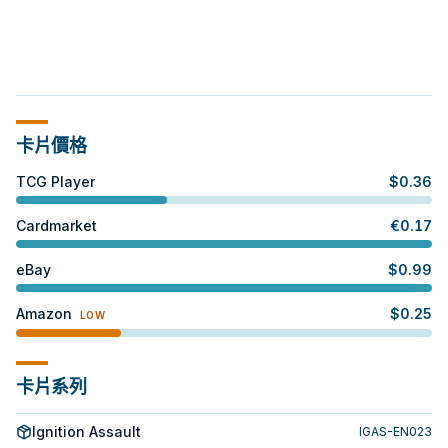
卡片價格
TCG Player
$
0.36
Cardmarket
€
0.17
eBay
$
0.99
Amazon
$
0.25
LOW
卡片系列
Ignition Assault
IGAS-EN023