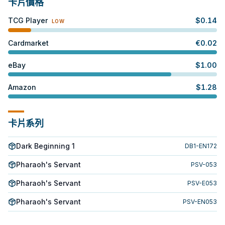
卡片價格
TCG Player
$
0.14
LOW
Cardmarket
€
0.02
eBay
$
1.00
Amazon
$
1.28
卡片系列
Dark Beginning 1
DB1-EN172
Pharaoh's Servant
PSV-053
Pharaoh's Servant
PSV-E053
Pharaoh's Servant
PSV-EN053