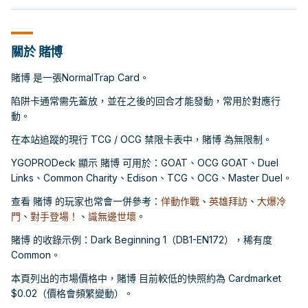
關於 賭博
賭博 是一張NormalTrap Card。
陷阱卡通常需先蓋放，並在之後的回合才能發動，常用於對應行
動。
在本站追蹤的現行 TCG / OCG 禁限卡表中，賭博 為無限制。
YGOPRODeck 顯示 賭博 可用於：GOAT、OCG GOAT、Duel
Links、Common Charity、Edison、TCG、OCG、Master Duel。
查看 賭博 的玩家也常會一併參考：
佯動作戰
、
英雄拜訪
、
大爆冷
門
、
對手登場！
、
識無邊世壞
。
賭博 的收錄示例：Dark Beginning 1（DB1-EN172），稀有度
Common。
本頁列出的市場價格中，賭博 目前較低的快照約為 Cardmarket
$0.02（價格會頻繁變動）。