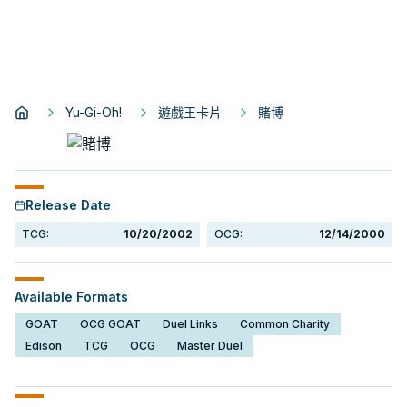
Yu-Gi-Oh!
遊戲王卡片
賭博
Release Date
TCG:
10/20/2002
OCG:
12/14/2000
Available Formats
GOAT
OCG GOAT
Duel Links
Common Charity
Edison
TCG
OCG
Master Duel