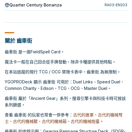
Quarter Century Bonanza
RA03-EN203
關於 齒車街
齒車街 是一張FieldSpell Card。
魔法卡一般在自己回合從手牌發動，除非卡種提供其他時點。
在本站追蹤的現行 TCG / OCG 禁限卡表中，齒車街 為無限制。
YGOPRODeck 顯示 齒車街 可用於：Duel Links、Speed Duel、
Common Charity、Edison、TCG、OCG、Master Duel。
齒車街 屬於「Ancient Gear」系列，搜尋引擎卡與科技卡時可按該
系列篩選。
查看 齒車街 的玩家也常會一併參考：
古代的進軍
、
古代的機械弩
士
、
古代的機械獸
、
古代的機械箱
、
古代的機械炮臺
。
齒車街 的收錄示例：Geargia Rampage Structure Deck（SDGR-