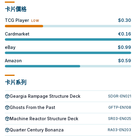
卡片價格
TCG Player
$
0.30
LOW
Cardmarket
€
0.16
eBay
$
0.99
Amazon
$
0.59
卡片系列
Geargia Rampage Structure Deck
SDGR-EN021
Ghosts From the Past
GFTP-EN108
Machine Reactor Structure Deck
SR03-EN025
Quarter Century Bonanza
RA03-EN203