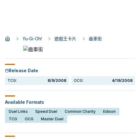
Yu-Gi-Oh!
遊戲王卡片
齒車街
Release Date
TCG:
8/9/2008
OCG:
4/19/2008
Available Formats
Duel Links
Speed Duel
Common Charity
Edison
TCG
OCG
Master Duel