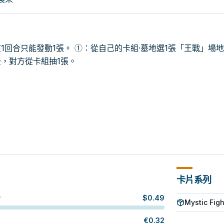
1回合只能發動1張。 ①：從自己的卡組·墓地選1張「王戰」場
，對方從卡組抽1張。
卡片系列
$
0.49
W
Mystic Figh
€
0.32