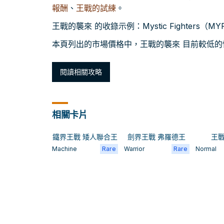
報酬
、
王戰的試練
。
王戰的襲來 的收錄示例：Mystic Fighters（MYF
本頁列出的市場價格中，王戰的襲來 目前較低的快照約
閱讀相關攻略
相關卡片
鐵界王戰 矮人聯合王
劍界王戰 弗羅德王
王
Machine
Rare
Warrior
Rare
Normal