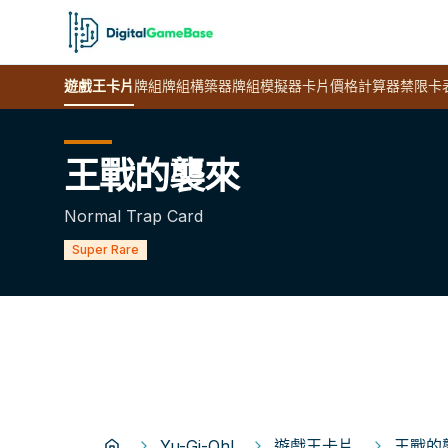
遊戲王
卡片
牌組
牌組構築器
牌組模擬器
卡片價格計算器
禁限卡
王戰的襲來
Normal Trap Card
Super Rare
Yu-Gi-Oh!
遊戲王卡片
王戰的