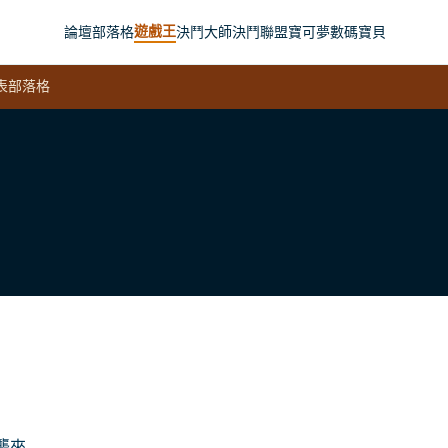
遊戲王
論壇
部落格
決鬥大師
決鬥聯盟
寶可夢
數碼寶貝
表
部落格
襲來