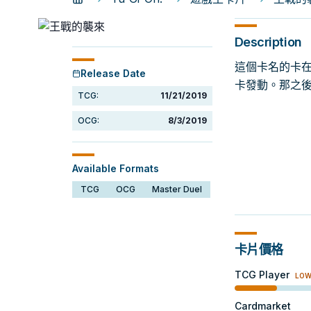
Description
這個卡名的卡在
Release Date
卡發動。那之後
TCG:
11/21/2019
OCG:
8/3/2019
Available Formats
TCG
OCG
Master Duel
卡片價格
TCG Player
LO
Cardmarket