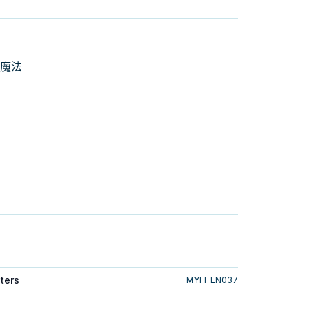
地魔法
ters
MYFI-EN037