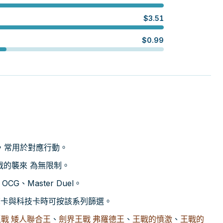
$
3.51
$
0.99
，常用於對應行動。
王戰的襲來 為無限制。
CG、Master Duel。
尋引擎卡與科技卡時可按該系列篩選。
戰 矮人聯合王
、
劍界王戰 弗羅德王
、
王戰的憤激
、
王戰的