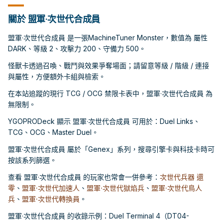
關於 盟軍·次世代合成員
盟軍·次世代合成員 是一張MachineTuner Monster，數值為 屬性
DARK、等級 2、攻擊力 200、守備力 500。
怪獸卡透過召喚、戰鬥與效果爭奪場面；請留意等級 / 階級 / 連接
與屬性，方便額外卡組與檢索。
在本站追蹤的現行 TCG / OCG 禁限卡表中，盟軍·次世代合成員 為
無限制。
YGOPRODeck 顯示 盟軍·次世代合成員 可用於：Duel Links、
TCG、OCG、Master Duel。
盟軍·次世代合成員 屬於「Genex」系列，搜尋引擎卡與科技卡時可
按該系列篩選。
查看 盟軍·次世代合成員 的玩家也常會一併參考：
次世代兵器 還
零
、
盟軍·次世代加速人
、
盟軍·次世代獄焰兵
、
盟軍·次世代鳥人
兵
、
盟軍·次世代轉換員
。
盟軍·次世代合成員 的收錄示例：Duel Terminal 4（DT04-