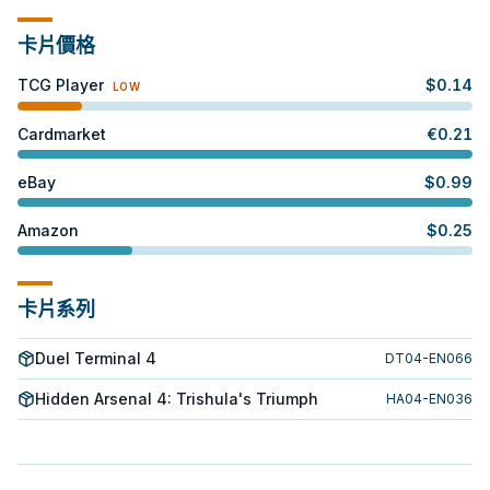
卡片價格
TCG Player
$
0.14
LOW
Cardmarket
€
0.21
eBay
$
0.99
Amazon
$
0.25
卡片系列
Duel Terminal 4
DT04-EN066
Hidden Arsenal 4: Trishula's Triumph
HA04-EN036