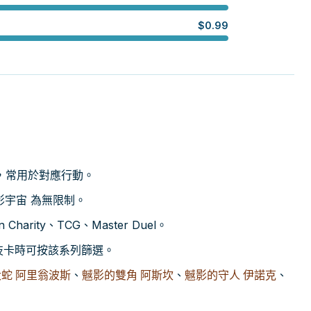
$
0.99
，常用於對應行動。
魊影宇宙 為無限制。
harity、TCG、Master Duel。
科技卡時可按該系列篩選。
蛇 阿里翁波斯
、
魊影的雙角 阿斯坎
、
魊影的守人 伊諾克
、