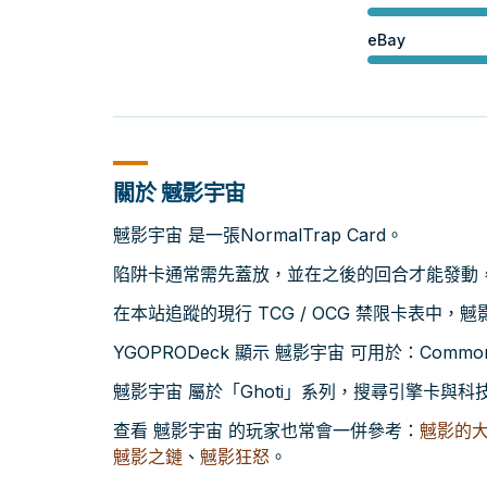
eBay
關於 魊影宇宙
魊影宇宙 是一張NormalTrap Card。
陷阱卡通常需先蓋放，並在之後的回合才能發動
在本站追蹤的現行 TCG / OCG 禁限卡表中，
YGOPRODeck 顯示 魊影宇宙 可用於：Common C
魊影宇宙 屬於「Ghoti」系列，搜尋引擎卡與
查看 魊影宇宙 的玩家也常會一併參考：
魊影的大
魊影之鏈
、
魊影狂怒
。