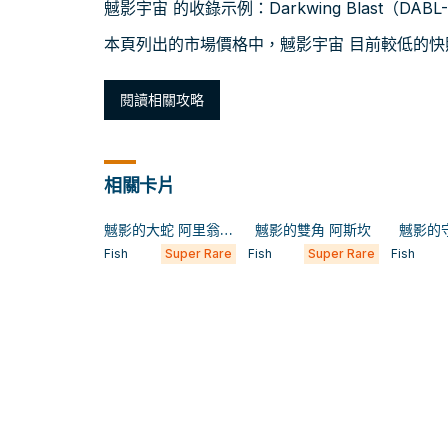
魊影宇宙 的收錄示例：Darkwing Blast（DAB
本頁列出的市場價格中，魊影宇宙 目前較低的快照約為
閱讀相關攻略
相關卡片
魊影的大蛇 阿里翁波斯
魊影的雙角 阿斯坎
魊影的
Fish
Super Rare
Fish
Super Rare
Fish