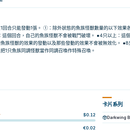
1回合只能發動1張。 ①：除外狀態的魚族怪獸數量的以下效果
上：這個回合，自己的魚族怪獸不會被戰鬥破壞。 ●4只以上：這
魚族怪獸的效果的發動以及那些發動的效果不會被無效化。 ●8
把1只魚族同調怪獸當作同調召喚作特殊召喚。
卡片系列
$
0.12
W
Darkwing B
€
0.02