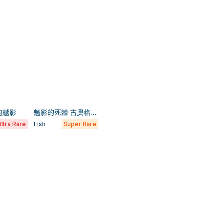
的魊影
魊影的死棘 古奧格利姆
ltra Rare
Fish
Super Rare