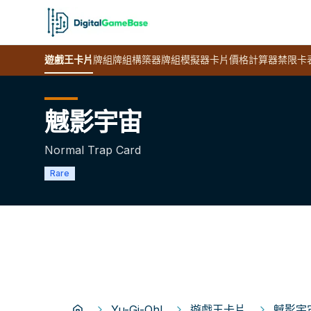
遊戲王
卡片
牌組
牌組構築器
牌組模擬器
卡片價格計算器
禁限卡
魊影宇宙
Normal Trap Card
Rare
Yu-Gi-Oh!
遊戲王卡片
魊影宇