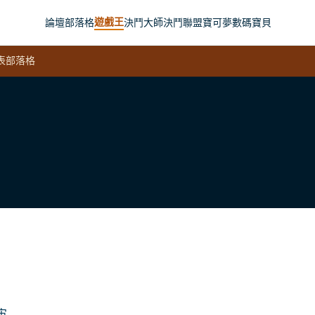
遊戲王
論壇
部落格
決鬥大師
決鬥聯盟
寶可夢
數碼寶貝
表
部落格
宙