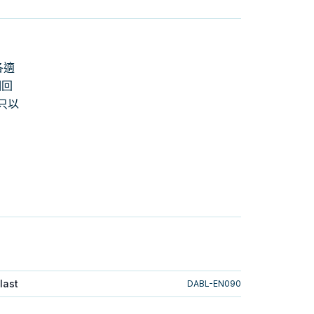
各適
個回
只以
last
DABL-EN090