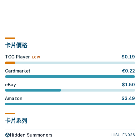
卡片價格
TCG Player
$
0.19
LOW
Cardmarket
€
0.22
eBay
$
1.50
Amazon
$
3.49
卡片系列
Hidden Summoners
HISU-EN036