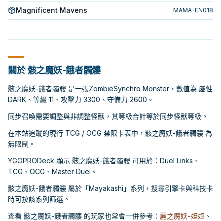
Magnificent Mavens
MAMA-EN018
關於 骸之魔妖-餓者髑髏
骸之魔妖-餓者髑髏 是一張ZombieSynchro Monster，數值為 屬性
DARK、等級 11、攻擊力 3300、守備力 2600。
同步召喚需要調整與非調整怪獸，其等級合計等於同步怪獸等級。
在本站追蹤的現行 TCG / OCG 禁限卡表中，骸之魔妖-餓者髑髏 為
無限制。
YGOPRODeck 顯示 骸之魔妖-餓者髑髏 可用於：Duel Links、
TCG、OCG、Master Duel。
骸之魔妖-餓者髑髏 屬於「Mayakashi」系列，搜尋引擎卡與科技卡
時可按該系列篩選。
查看 骸之魔妖-餓者髑髏 的玩家也常會一併參考：
麗之魔妖-妲姬
、