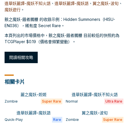
逢華妖麗譚-魔妖不知火語
、
逢華妖麗譚-魔妖語
、
翼之魔妖-波旬
、
魔妖遊行
。
骸之魔妖-餓者髑髏 的收錄示例：Hidden Summoners（HISU-
EN036），稀有度 Secret Rare。
本頁列出的市場價格中，骸之魔妖-餓者髑髏 目前較低的快照約為
TCGPlayer $0.19（價格會頻繁變動）。
閱讀相關攻略
相關卡片
麗之魔妖-妲姬
逢華妖麗譚-魔妖不知火語
Zombie
Super Rare
Normal
Ultra Rare
逢華妖麗譚-魔妖語
翼之魔妖-波旬
Quick-Play
Rare
Zombie
Super Rare