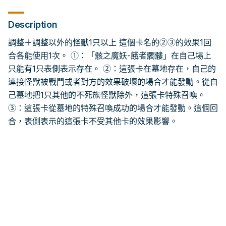
Description
調整＋調整以外的怪獸1只以上 這個卡名的②③的效果1回
合各能使用1次。 ①：「骸之魔妖-餓者髑髏」在自己場上
只能有1只表側表示存在。 ②：這張卡在墓地存在，自己的
連接怪獸被戰鬥或者對方的效果破壞的場合才能發動。從自
己墓地把1只其他的不死族怪獸除外，這張卡特殊召喚。
③：這張卡從墓地的特殊召喚成功的場合才能發動。這個回
合，表側表示的這張卡不受其他卡的效果影響。