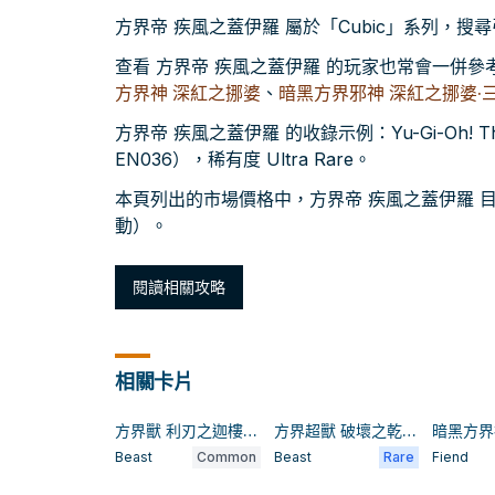
方界帝 疾風之蓋伊羅 屬於「Cubic」系列，
查看 方界帝 疾風之蓋伊羅 的玩家也常會一併參
方界神 深紅之挪婆
、
暗黑方界邪神 深紅之挪婆·
方界帝 疾風之蓋伊羅 的收錄示例：Yu-Gi-Oh! The Dar
EN036），稀有度 Ultra Rare。
本頁列出的市場價格中，方界帝 疾風之蓋伊羅 目前較
動）。
閱讀相關攻略
相關卡片
方界獸 利刃之迦樓迪亞
方界超獸 破壞之乾闥爾
Beast
Common
Beast
Rare
Fiend