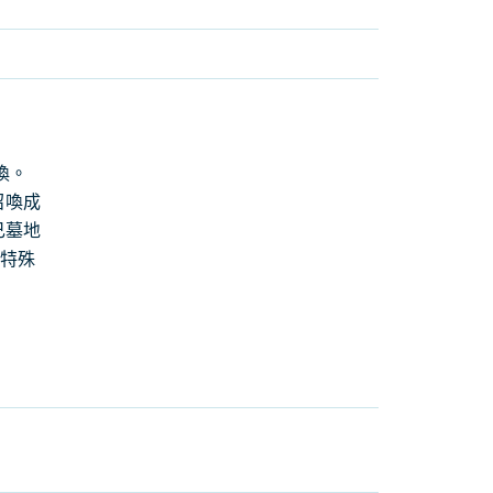
喚。
召喚成
己墓地
獸特殊