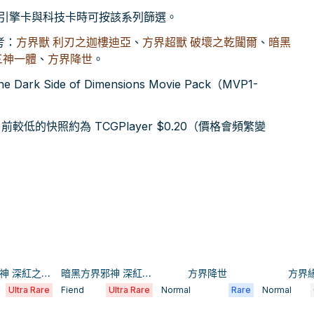
搜尋引擎卡與科技卡時可按該系列篩選。
考：
方界獸 利刃之迦樓迪亞
、
方界超獸 破壞之乾闥爾
、
暗黑
三神一體
、
方界降世
。
k Side of Dimensions Movie Pack（MVP1-
低的快照約為 TCGPlayer $0.20（價格會頻繁變
暗黑方界神 深紅之挪婆
暗黑方界邪神 深紅之挪婆·三神一體
方界降世
方界
Ultra Rare
Fiend
Ultra Rare
Normal
Rare
Normal