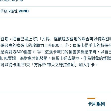
0
等級
:
2
屬性
:
WIND
召喚。把自己場上1只「方界」怪獸送去墓地的場合可以特殊召
殊召喚的這張卡的攻擊力上升800。 ②：這張卡從手卡的特殊
給與對方800傷害。 ③：這張卡戰鬥的傷害步驟結束時，以自
胤 毗賈姆」為對象才能發動。這張卡送去墓地，作為對象的怪
可以從卡組把1只「方界帝 神火之德拉耆尼」加入手卡。
卡片系列