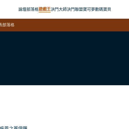
遊戲王
論壇
部落格
決鬥大師
決鬥聯盟
寶可夢
數碼寶貝
表
部落格
 疾風之蓋伊羅