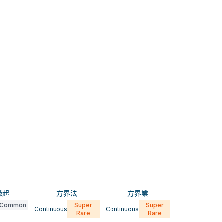
緣起
方界法
方界業
Common
Super
Super
Continuous
Continuous
Rare
Rare