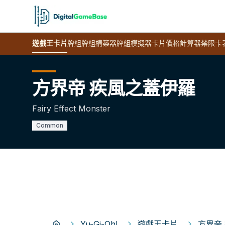
遊戲王
卡片
牌組
牌組構築器
牌組模擬器
卡片價格計算器
禁限卡
方界帝 疾風之蓋伊羅
Fairy Effect Monster
Common
Yu-Gi-Oh!
遊戲王卡片
方界帝