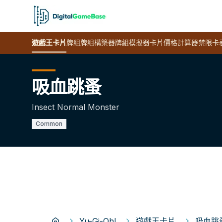
遊戲王
卡片
牌組
牌組構築器
牌組模擬器
卡片價格計算器
禁限卡
吸血跳蚤
Insect Normal Monster
Common
Yu-Gi-Oh!
遊戲王卡片
吸血跳