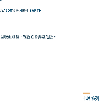
力
:
1200
等級
:
4
屬性
:
EARTH
巨型吸血跳蚤，輕視它會非常危險。
卡片系列