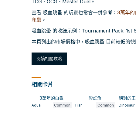
TCG、OCG、Master Duel。
查看 吸血跳蚤 的玩家也常會一併參考：
3萬年的
爬蟲
。
吸血跳蚤 的收錄示例：Tournament Pack: 1st
本頁列出的市場價格中，吸血跳蚤 目前較低的快照約為
閱讀相關攻略
相關卡片
3萬年的白龜
彩虹魚
Aqua
Common
Fish
Common
Dinosaur