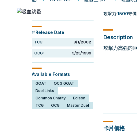
攻擊力
:
1500
守備
Release Date
Description
TCG:
9/1/2002
攻擊力高強的
OCG:
5/25/1999
Available Formats
GOAT
OCG GOAT
Duel Links
Common Charity
Edison
TCG
OCG
Master Duel
卡片價格