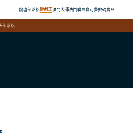
遊戲王
論壇
部落格
決鬥大師
決鬥聯盟
寶可夢
數碼寶貝
表
部落格
蚤