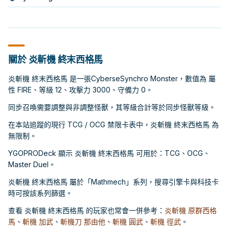
關於 炎斬機 終末西格馬
炎斬機 終末西格馬 是一張CyberseSynchro Monster，數值為 屬
性 FIRE、等級 12、攻擊力 3000、守備力 0。
同步召喚需要調整與非調整怪獸，其等級合計等於同步怪獸等級。
在本站追蹤的現行 TCG / OCG 禁限卡表中，炎斬機 終末西格馬 為
無限制。
YGOPRODeck 顯示 炎斬機 終末西格馬 可用於：TCG、OCG、
Master Duel。
炎斬機 終末西格馬 屬於「Mathmech」系列，搜尋引擎卡與科技卡
時可按該系列篩選。
查看 炎斬機 終末西格馬 的玩家也常會一併參考：
炎斬機 原群西格
馬
、
斬機 加武
、
斬機刀 那由他
、
斬機 圓武
、
斬機 徑武
。