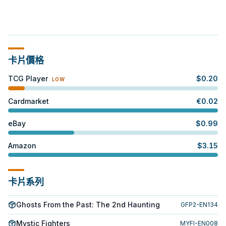
卡片價格
TCG Player
$
0.20
LOW
Cardmarket
€
0.02
eBay
$
0.99
Amazon
$
3.15
卡片系列
Ghosts From the Past: The 2nd Haunting
GFP2-EN134
Mystic Fighters
MYFI-EN008