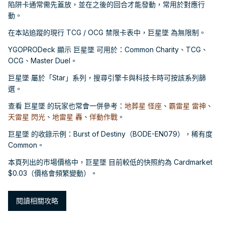
陷阱卡通常需先蓋放，並在之後的回合才能發動，常用於對應行
動。
在本站追蹤的現行 TCG / OCG 禁限卡表中，巨星墜 為無限制。
YGOPRODeck 顯示 巨星墜 可用於：Common Charity、TCG、
OCG、Master Duel。
巨星墜 屬於「Star」系列，搜尋引擎卡與科技卡時可按該系列篩
選。
查看 巨星墜 的玩家也常會一併參考：
地葬星 怪座
、
霸雷星 雷神
、
天雷星 閃光
、
地雷星 轟
、
佯動作戰
。
巨星墜 的收錄示例：Burst of Destiny（BODE-EN079），稀有度
Common。
本頁列出的市場價格中，巨星墜 目前較低的快照約為 Cardmarket
$0.03（價格會頻繁變動）。
閱讀相關攻略