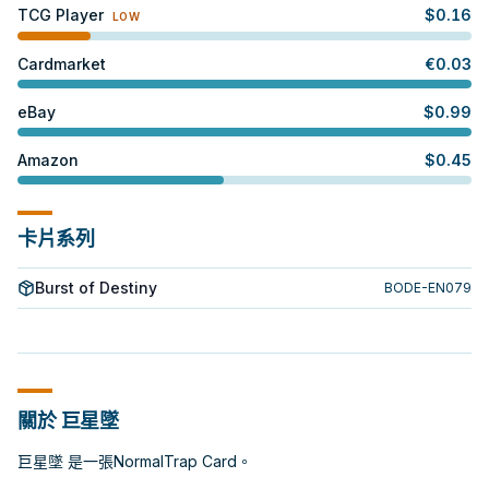
TCG Player
$
0.16
LOW
Cardmarket
€
0.03
eBay
$
0.99
Amazon
$
0.45
卡片系列
Burst of Destiny
BODE-EN079
關於 巨星墜
巨星墜 是一張NormalTrap Card。