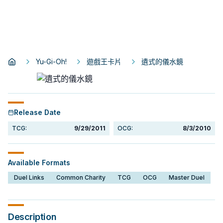
Yu-Gi-Oh!
遊戲王卡片
遺式的儀水鏡
Release Date
TCG:
9/29/2011
OCG:
8/3/2010
Available Formats
Duel Links
Common Charity
TCG
OCG
Master Duel
Description