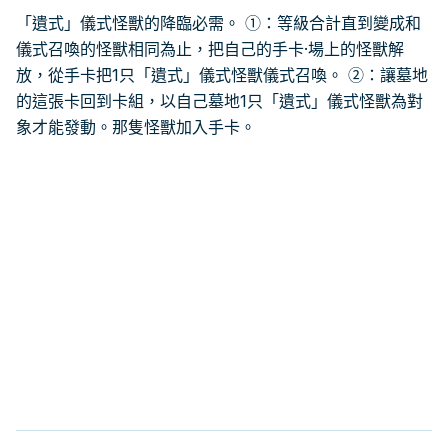
「遺式」儀式怪獸的降臨必需。 ①：等級合計直到變成和
儀式召喚的怪獸相同為止，把自己的手卡·場上的怪獸解
放，從手卡把1只「遺式」儀式怪獸儀式召喚。 ②：讓墓地
的這張卡回到卡組，以自己墓地1只「遺式」儀式怪獸為對
象才能發動。那隻怪獸加入手卡。