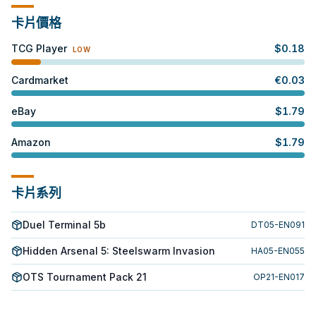
卡片價格
TCG Player
$
0.18
LOW
Cardmarket
€
0.03
eBay
$
1.79
Amazon
$
1.79
卡片系列
Duel Terminal 5b
DT05-EN091
Hidden Arsenal 5: Steelswarm Invasion
HA05-EN055
OTS Tournament Pack 21
OP21-EN017