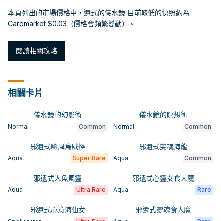
本頁列出的市場價格中，遺式的儀水鏡 目前較低的快照約為
Cardmarket $0.03（價格會頻繁變動）。
閱讀相關攻略
相關卡片
儀水鏡的幻影術
儀水鏡的瞑想術
Normal
Common
Normal
Common
邪遺式幽風烏賊怪
邪遺式雙魂海龍
Aqua
Super Rare
Aqua
Common
邪遺式人魚風靈
邪遺式心靈女食人魔
Aqua
Ultra Rare
Aqua
Rare
邪遺式心意海仙女
邪遺式靈魂食人魔