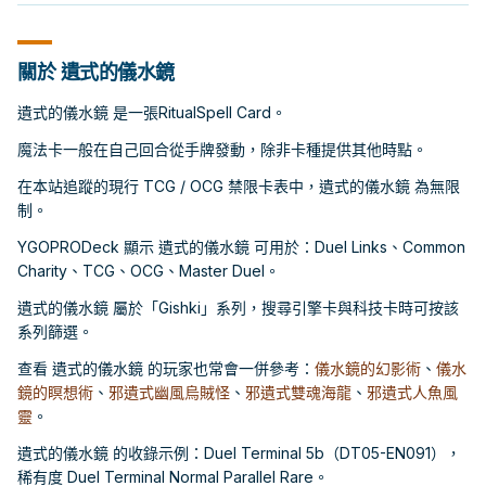
關於 遺式的儀水鏡
遺式的儀水鏡 是一張RitualSpell Card。
魔法卡一般在自己回合從手牌發動，除非卡種提供其他時點。
在本站追蹤的現行 TCG / OCG 禁限卡表中，遺式的儀水鏡 為無限
制。
YGOPRODeck 顯示 遺式的儀水鏡 可用於：Duel Links、Common
Charity、TCG、OCG、Master Duel。
遺式的儀水鏡 屬於「Gishki」系列，搜尋引擎卡與科技卡時可按該
系列篩選。
查看 遺式的儀水鏡 的玩家也常會一併參考：
儀水鏡的幻影術
、
儀水
鏡的瞑想術
、
邪遺式幽風烏賊怪
、
邪遺式雙魂海龍
、
邪遺式人魚風
靈
。
遺式的儀水鏡 的收錄示例：Duel Terminal 5b（DT05-EN091），
稀有度 Duel Terminal Normal Parallel Rare。