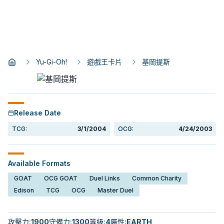
Yu-Gi-Oh!
遊戲王卡片
基岡提斯
Release Date
TCG:
3/1/2004
OCG:
4/24/2003
Available Formats
GOAT
OCG GOAT
Duel Links
Common Charity
Edison
TCG
OCG
Master Duel
攻擊力
:
1900
守備力
:
1300
等級
:
4
屬性
:
EARTH