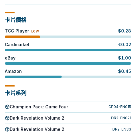
卡片價格
TCG Player
$
0.28
LOW
Cardmarket
€
0.02
eBay
$
1.00
Amazon
$
0.45
卡片系列
Champion Pack: Game Four
CP04-EN015
Dark Revelation Volume 2
DR2-EN021
Dark Revelation Volume 2
DR2-EN33