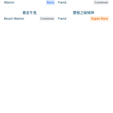
Warrior
Rare
Fiend
Common
暴走牛鬼
雙極之破械神
Beast-Warrior
Common
Fiend
Super Rare