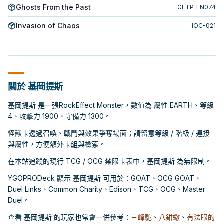
Ghosts From the Past
GFTP-EN074
Invasion of Chaos
IOC-021
關於 基岡提斯
基岡提斯 是一張RockEffect Monster，數值為 屬性 EARTH、等級
4、攻擊力 1900、守備力 1300。
怪獸卡透過召喚、戰鬥與效果爭奪場面；請留意等級 / 階級 / 連接
與屬性，方便額外卡組與檢索。
在本站追蹤的現行 TCG / OCG 禁限卡表中，基岡提斯 為無限制。
YGOPRODeck 顯示 基岡提斯 可用於：GOAT、OCG GOAT、
Duel Links、Common Charity、Edison、TCG、OCG、Master
Duel。
查看 基岡提斯 的玩家也常會一併參考：
三峰駝
、
八鉗蠍
、
有法眼的