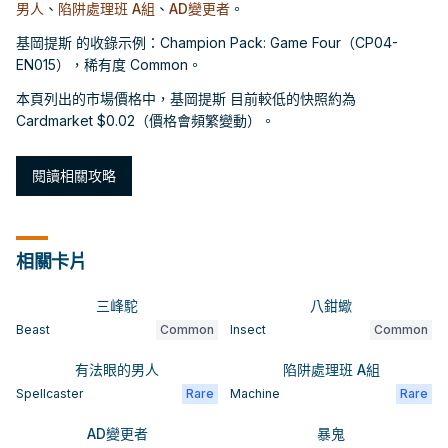
男人
、
陷阱處理班 A組
、
AD變更者
。
基岡提斯 的收錄示例：Champion Pack: Game Four（CP04-
EN015），稀有度 Common。
本頁列出的市場價格中，基岡提斯 目前較低的快照約為
Cardmarket $0.02（價格會頻繁變動）。
閱讀相關攻略
相關卡片
三峰駝
八鉗蠍
Beast
Common
Insect
Common
有法眼的男人
陷阱處理班 A組
Spellcaster
Rare
Machine
Rare
AD變更者
暴鬼