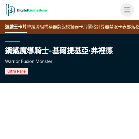
遊戲王
卡片
牌組
牌組構築器
牌組模擬器
卡片價格計算器
禁限卡表
部落
鋼鐵魔導騎士-基爾提基亞·弗裡德
Warrior Fusion Monster
Ultra Rare