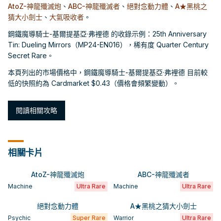
AtoZ-神龍殲滅炮
、
ABC-神龍殲滅者
、
絕對念動力體
、
A★黑桃之
猜大小劍士
、
大氣吸收者
。
鋼鐵魔導騎士-基爾提基亞·弗裡德 的收錄示例：25th Anniversary
Tin: Dueling Mirrors（MP24-EN016），稀有度 Quarter Century
Secret Rare。
本頁列出的市場價格中，鋼鐵魔導騎士-基爾提基亞·弗裡德 目前較
低的快照約為 Cardmarket $0.43（價格會頻繁變動）。
閱讀相關攻略
相關卡片
AtoZ-神龍殲滅炮
ABC-神龍殲滅者
Machine
Ultra Rare
Machine
Ultra Rare
絕對念動力體
A★黑桃之猜大小劍士
Psychic
Super Rare
Warrior
Ultra Rare