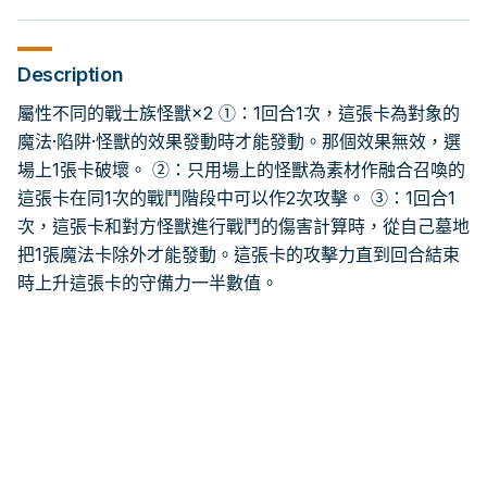
Description
屬性不同的戰士族怪獸×2 ①：1回合1次，這張卡為對象的
魔法·陷阱·怪獸的效果發動時才能發動。那個效果無效，選
場上1張卡破壞。 ②：只用場上的怪獸為素材作融合召喚的
這張卡在同1次的戰鬥階段中可以作2次攻擊。 ③：1回合1
次，這張卡和對方怪獸進行戰鬥的傷害計算時，從自己墓地
把1張魔法卡除外才能發動。這張卡的攻擊力直到回合結束
時上升這張卡的守備力一半數值。