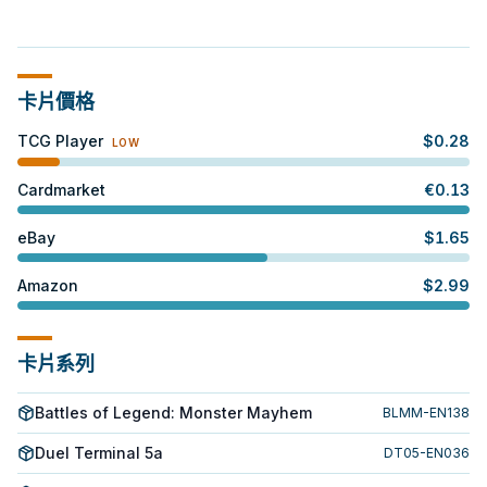
卡片價格
TCG Player
$
0.28
LOW
Cardmarket
€
0.13
eBay
$
1.65
Amazon
$
2.99
卡片系列
Battles of Legend: Monster Mayhem
BLMM-EN138
Duel Terminal 5a
DT05-EN036