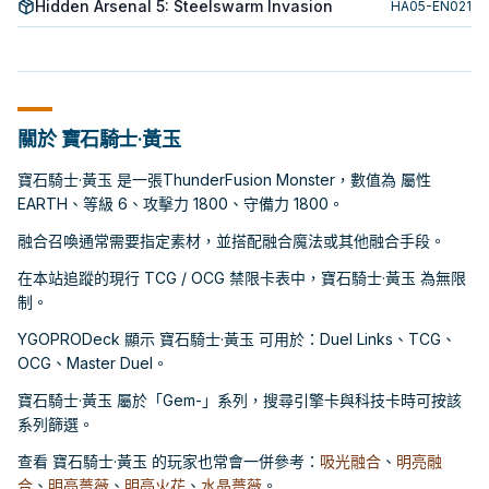
Hidden Arsenal 5: Steelswarm Invasion
HA05-EN021
關於 寶石騎士·黃玉
寶石騎士·黃玉 是一張ThunderFusion Monster，數值為 屬性
EARTH、等級 6、攻擊力 1800、守備力 1800。
融合召喚通常需要指定素材，並搭配融合魔法或其他融合手段。
在本站追蹤的現行 TCG / OCG 禁限卡表中，寶石騎士·黃玉 為無限
制。
YGOPRODeck 顯示 寶石騎士·黃玉 可用於：Duel Links、TCG、
OCG、Master Duel。
寶石騎士·黃玉 屬於「Gem-」系列，搜尋引擎卡與科技卡時可按該
系列篩選。
查看 寶石騎士·黃玉 的玩家也常會一併參考：
吸光融合
、
明亮融
合
、
明亮薔薇
、
明亮火花
、
水晶薔薇
。