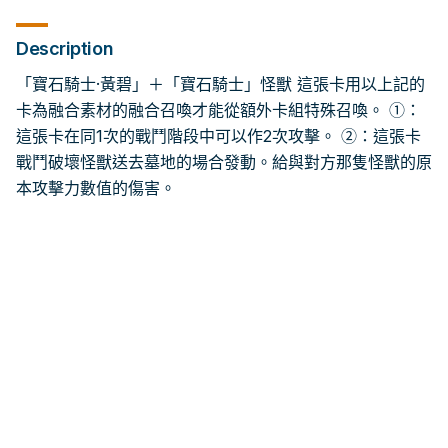
Description
「寶石騎士·黃碧」＋「寶石騎士」怪獸 這張卡用以上記的
卡為融合素材的融合召喚才能從額外卡組特殊召喚。 ①：
這張卡在同1次的戰鬥階段中可以作2次攻擊。 ②：這張卡
戰鬥破壞怪獸送去墓地的場合發動。給與對方那隻怪獸的原
本攻擊力數值的傷害。