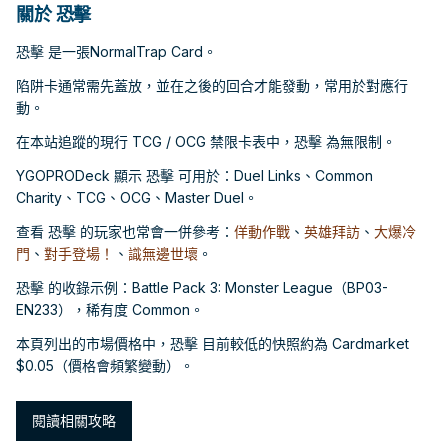
關於 恐擊
恐擊 是一張NormalTrap Card。
陷阱卡通常需先蓋放，並在之後的回合才能發動，常用於對應行
動。
在本站追蹤的現行 TCG / OCG 禁限卡表中，恐擊 為無限制。
YGOPRODeck 顯示 恐擊 可用於：Duel Links、Common
Charity、TCG、OCG、Master Duel。
查看 恐擊 的玩家也常會一併參考：
佯動作戰
、
英雄拜訪
、
大爆冷
門
、
對手登場！
、
識無邊世壞
。
恐擊 的收錄示例：Battle Pack 3: Monster League（BP03-
EN233），稀有度 Common。
本頁列出的市場價格中，恐擊 目前較低的快照約為 Cardmarket
$0.05（價格會頻繁變動）。
閱讀相關攻略