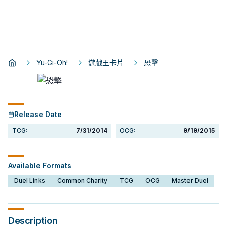
Yu-Gi-Oh!
遊戲王卡片
恐擊
Release Date
TCG:
7/31/2014
OCG:
9/19/2015
Available Formats
Duel Links
Common Charity
TCG
OCG
Master Duel
Description