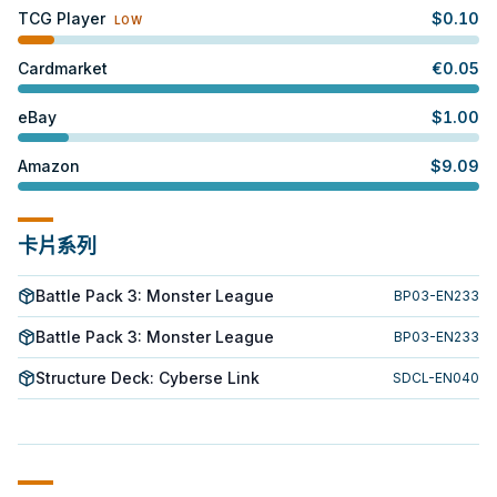
TCG Player
$
0.10
LOW
Cardmarket
€
0.05
eBay
$
1.00
Amazon
$
9.09
卡片系列
Battle Pack 3: Monster League
BP03-EN233
Battle Pack 3: Monster League
BP03-EN233
Structure Deck: Cyberse Link
SDCL-EN040