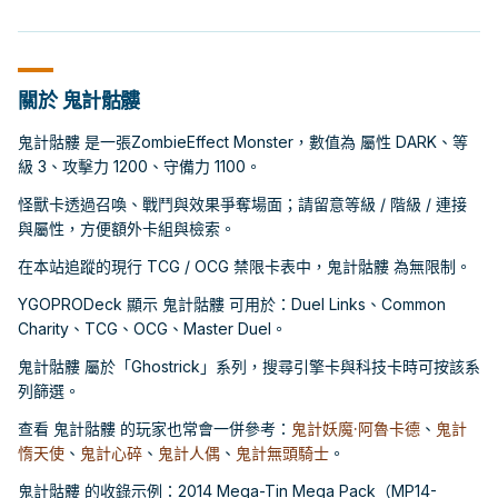
關於 鬼計骷髏
鬼計骷髏 是一張ZombieEffect Monster，數值為 屬性 DARK、等
級 3、攻擊力 1200、守備力 1100。
怪獸卡透過召喚、戰鬥與效果爭奪場面；請留意等級 / 階級 / 連接
與屬性，方便額外卡組與檢索。
在本站追蹤的現行 TCG / OCG 禁限卡表中，鬼計骷髏 為無限制。
YGOPRODeck 顯示 鬼計骷髏 可用於：Duel Links、Common
Charity、TCG、OCG、Master Duel。
鬼計骷髏 屬於「Ghostrick」系列，搜尋引擎卡與科技卡時可按該系
列篩選。
查看 鬼計骷髏 的玩家也常會一併參考：
鬼計妖魔·阿魯卡德
、
鬼計
惰天使
、
鬼計心碎
、
鬼計人偶
、
鬼計無頭騎士
。
鬼計骷髏 的收錄示例：2014 Mega-Tin Mega Pack（MP14-