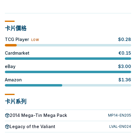
卡片價格
TCG Player
$
0.28
LOW
Cardmarket
€
0.15
eBay
$
3.00
Amazon
$
1.36
卡片系列
2014 Mega-Tin Mega Pack
MP14-EN205
Legacy of the Valiant
LVAL-EN024