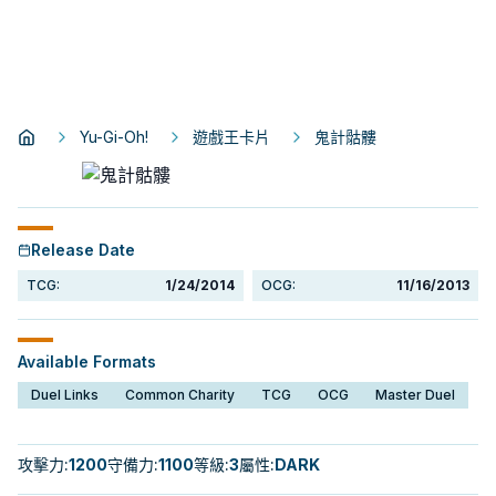
Yu-Gi-Oh!
遊戲王卡片
鬼計骷髏
Release Date
TCG:
1/24/2014
OCG:
11/16/2013
Available Formats
Duel Links
Common Charity
TCG
OCG
Master Duel
攻擊力
:
1200
守備力
:
1100
等級
:
3
屬性
:
DARK