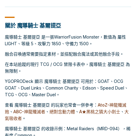
關於 魔導騎士 基爾提亞
魔導騎士 基爾提亞 是一張WarriorFusion Monster，數值為 屬性
LIGHT、等級 5、攻擊力 1850、守備力 1500。
融合召喚通常需要指定素材，並搭配融合魔法或其他融合手段。
在本站追蹤的現行 TCG / OCG 禁限卡表中，魔導騎士 基爾提亞 為
無限制。
YGOPRODeck 顯示 魔導騎士 基爾提亞 可用於：GOAT、OCG
GOAT、Duel Links、Common Charity、Edison、Speed Duel、
TCG、OCG、Master Duel。
查看 魔導騎士 基爾提亞 的玩家也常會一併參考：
AtoZ-神龍殲滅
炮
、
ABC-神龍殲滅者
、
絕對念動力體
、
A★黑桃之猜大小劍士
、
大
氣吸收者
。
魔導騎士 基爾提亞 的收錄示例：Metal Raiders（MRD-094），稀
有度 Common。