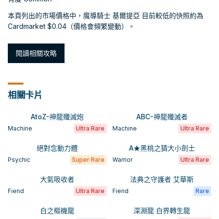
本頁列出的市場價格中，魔導騎士 基爾提亞 目前較低的快照約為
Cardmarket $0.04（價格會頻繁變動）。
閱讀相關攻略
相關卡片
AtoZ-神龍殲滅炮
ABC-神龍殲滅者
Machine
Ultra Rare
Machine
Ultra Rare
絕對念動力體
A★黑桃之猜大小劍士
Psychic
Super Rare
Warrior
Ultra Rare
大氣吸收者
法典之守護者 艾華斯
Fiend
Ultra Rare
Fiend
Rare
白之樞機龍
深淵龍 白界轉生龍