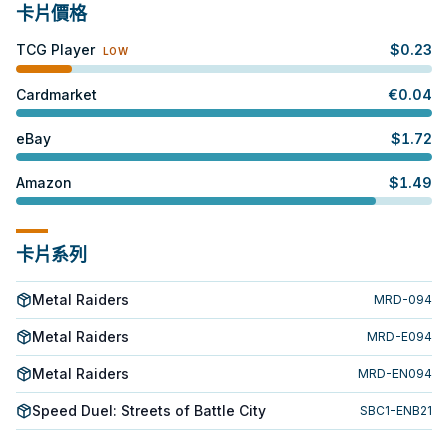
卡片價格
TCG Player
$
0.23
LOW
Cardmarket
€
0.04
eBay
$
1.72
Amazon
$
1.49
卡片系列
Metal Raiders
MRD-094
Metal Raiders
MRD-E094
Metal Raiders
MRD-EN094
Speed Duel: Streets of Battle City
SBC1-ENB21