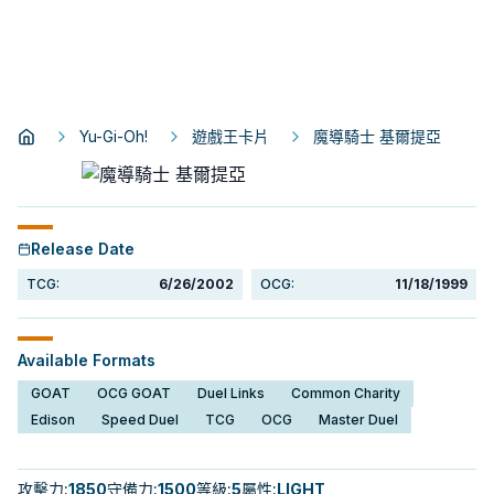
Yu-Gi-Oh!
遊戲王卡片
魔導騎士 基爾提亞
Release Date
TCG:
6/26/2002
OCG:
11/18/1999
Available Formats
GOAT
OCG GOAT
Duel Links
Common Charity
Edison
Speed Duel
TCG
OCG
Master Duel
攻擊力
:
1850
守備力
:
1500
等級
:
5
屬性
:
LIGHT