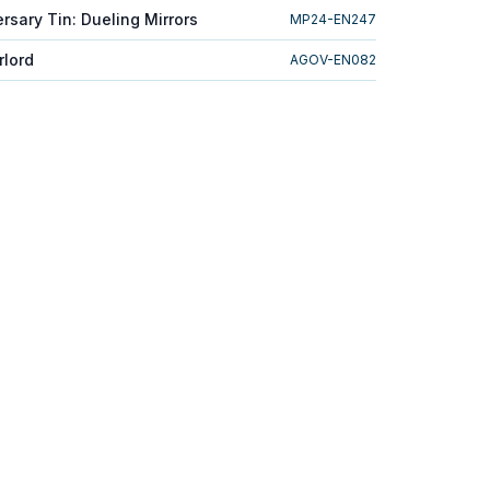
rsary Tin: Dueling Mirrors
MP24-EN247
rlord
AGOV-EN082