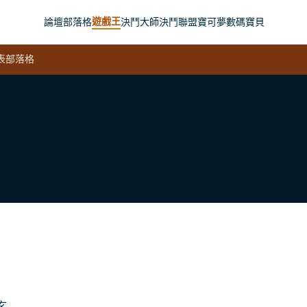
遊戲王
論壇
部落格
決鬥大師
決鬥聯盟
寶可夢
數碼寶貝
表
部落格
玄