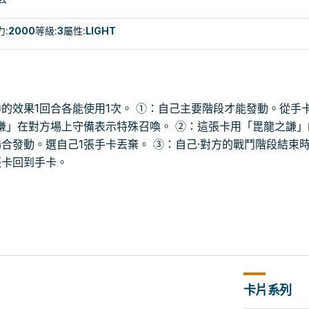
力
:
2000
等級
:
3
屬性
:
LIGHT
的效果1回合各能使用1次。 ①：自己主要階段才能發動。從手卡
謙」在對方場上守備表示特殊召喚。 ②：這張卡用「毘龍之謙」
合發動。選自己1張手卡丟棄。 ③：自己·對方的戰鬥階段結束
張卡回到手卡。
卡片系列