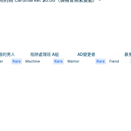
 Cardmarket $0.08（價格會頻繁變動）。
眼的男人
陷阱處理班 A組
AD變更者
暴
er
Rare
Machine
Rare
Warrior
Rare
Fiend