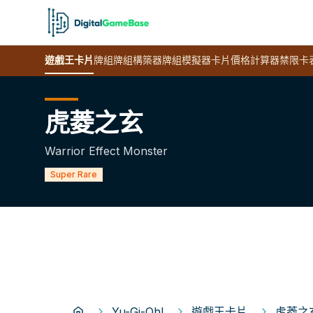
遊戲王
卡片
牌組
牌組構築器
牌組模擬器
卡片價格計算器
禁限卡
虎菱之玄
Warrior Effect Monster
Super Rare
Yu-Gi-Oh!
遊戲王卡片
虎菱之