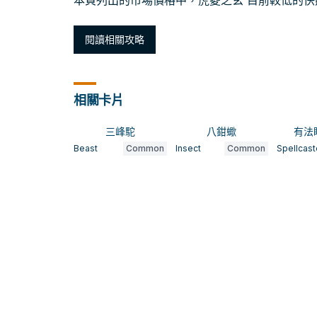
本頁列出的市場價格中，虎菱之玄 目前較低的快照約為
閱讀相關攻略
相關卡片
三峰駝
八鉗蠍
有法
Beast
Common
Insect
Common
Spellcast