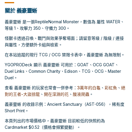
關於 義豪靈蜥
義豪靈蜥 是一張ReptileNormal Monster，數值為 屬性 WATER、
等級 1、攻擊力 350、守備力 300。
怪獸卡透過召喚、戰鬥與效果爭奪場面；請留意等級 / 階級 / 連接
與屬性，方便額外卡組與檢索。
在本站追蹤的現行 TCG / OCG 禁限卡表中，義豪靈蜥 為無限制。
YGOPRODeck 顯示 義豪靈蜥 可用於：GOAT、OCG GOAT、
Duel Links、Common Charity、Edison、TCG、OCG、Master
Duel。
查看 義豪靈蜥 的玩家也常會一併參考：
3萬年的白龜
、
彩虹魚
、
絕
對的王者-大盜掠龍
、
開在深淵的花
、
酸液爬蟲
。
義豪靈蜥 的收錄示例：Ancient Sanctuary（AST-056），稀有度
Short Print。
本頁列出的市場價格中，義豪靈蜥 目前較低的快照約為
Cardmarket $0.52（價格會頻繁變動）。