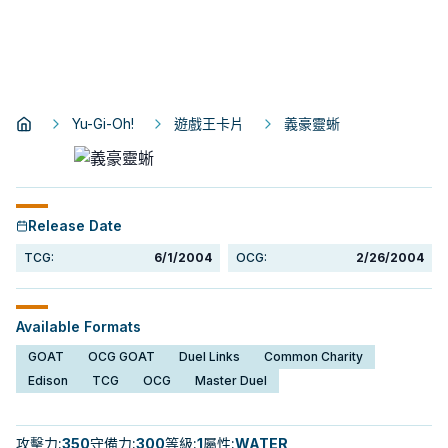
Yu-Gi-Oh!
遊戲王卡片
義豪靈蜥
Release Date
TCG:
6/1/2004
OCG:
2/26/2004
Available Formats
GOAT
OCG GOAT
Duel Links
Common Charity
Edison
TCG
OCG
Master Duel
攻擊力
:
350
守備力
:
300
等級
:
1
屬性
:
WATER