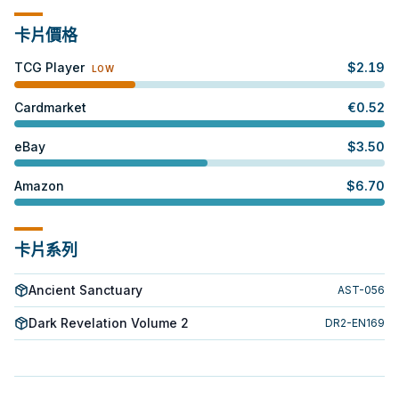
卡片價格
TCG Player
$
2.19
LOW
Cardmarket
€
0.52
eBay
$
3.50
Amazon
$
6.70
卡片系列
Ancient Sanctuary
AST-056
Dark Revelation Volume 2
DR2-EN169