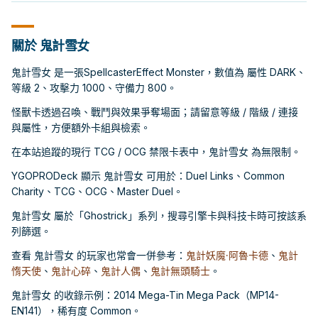
關於 鬼計雪女
鬼計雪女 是一張SpellcasterEffect Monster，數值為 屬性 DARK、
等級 2、攻擊力 1000、守備力 800。
怪獸卡透過召喚、戰鬥與效果爭奪場面；請留意等級 / 階級 / 連接
與屬性，方便額外卡組與檢索。
在本站追蹤的現行 TCG / OCG 禁限卡表中，鬼計雪女 為無限制。
YGOPRODeck 顯示 鬼計雪女 可用於：Duel Links、Common
Charity、TCG、OCG、Master Duel。
鬼計雪女 屬於「Ghostrick」系列，搜尋引擎卡與科技卡時可按該系
列篩選。
查看 鬼計雪女 的玩家也常會一併參考：
鬼計妖魔·阿魯卡德
、
鬼計
惰天使
、
鬼計心碎
、
鬼計人偶
、
鬼計無頭騎士
。
鬼計雪女 的收錄示例：2014 Mega-Tin Mega Pack（MP14-
EN141），稀有度 Common。