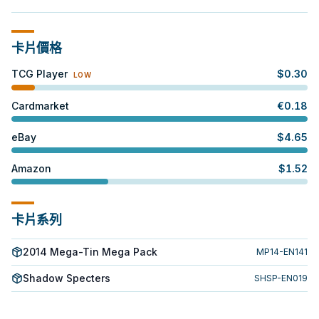
卡片價格
TCG Player
$
0.30
LOW
Cardmarket
€
0.18
eBay
$
4.65
Amazon
$
1.52
卡片系列
2014 Mega-Tin Mega Pack
MP14-EN141
Shadow Specters
SHSP-EN019