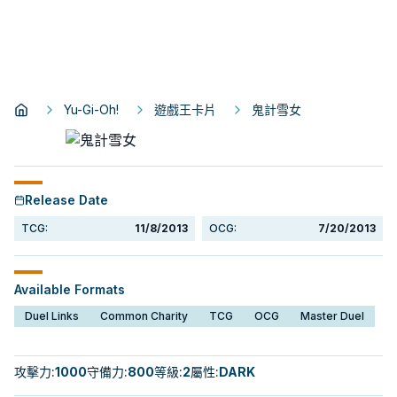
Yu-Gi-Oh!
遊戲王卡片
鬼計雪女
Release Date
TCG:
11/8/2013
OCG:
7/20/2013
Available Formats
Duel Links
Common Charity
TCG
OCG
Master Duel
攻擊力
:
1000
守備力
:
800
等級
:
2
屬性
:
DARK