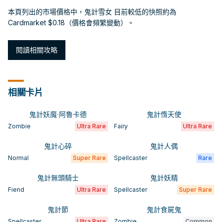
本頁列出的市場價格中，鬼計雪女 目前較低的快照約為
Cardmarket $0.18（價格會頻繁變動）。
閱讀相關攻略
相關卡片
鬼計妖魔·阿魯卡德
鬼計惰天使
Zombie
Ultra Rare
Fairy
Ultra Rare
鬼計心碎
鬼計人偶
Normal
Super Rare
Spellcaster
Rare
鬼計無頭騎士
鬼計妖精
Fiend
Ultra Rare
Spellcaster
Super Rare
鬼計節
鬼計食屍鬼
Spellcaster
Ultra Rare
Zombie
Common