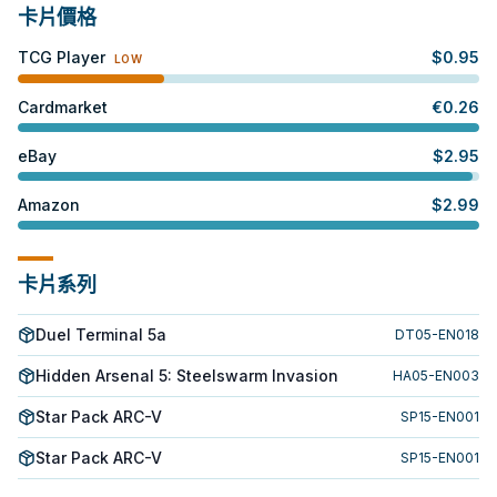
卡片價格
TCG Player
$
0.95
LOW
Cardmarket
€
0.26
eBay
$
2.95
Amazon
$
2.99
卡片系列
Duel Terminal 5a
DT05-EN018
Hidden Arsenal 5: Steelswarm Invasion
HA05-EN003
Star Pack ARC-V
SP15-EN001
Star Pack ARC-V
SP15-EN001