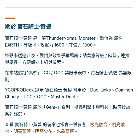
關於 寶石騎士·黃碧
寶石騎士·黃碧 是一張ThunderNormal Monster，數值為 屬性
EARTH、等級 4、攻擊力 1600、守備力 1800。
怪獸卡透過召喚、戰鬥與效果爭奪場面；請留意等級 / 階級 / 連接
與屬性，方便額外卡組與檢索。
在本站追蹤的現行 TCG / OCG 禁限卡表中，寶石騎士·黃碧 為無限
制。
YGOPRODeck 顯示 寶石騎士·黃碧 可用於：Duel Links、Common
Charity、TCG、OCG、Master Duel。
寶石騎士·黃碧 屬於「Gem-」系列，搜尋引擎卡與科技卡時可按該
系列篩選。
查看 寶石騎士·黃碧 的玩家也常會一併參考：
吸光融合
、
明亮融
合
、
明亮薔薇
、
明亮火花
、
水晶薔薇
。