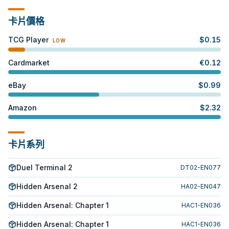
卡片價格
TCG Player
$
0.15
LOW
Cardmarket
€
0.12
eBay
$
0.99
Amazon
$
2.32
卡片系列
Duel Terminal 2
DT02-EN077
Hidden Arsenal 2
HA02-EN047
Hidden Arsenal: Chapter 1
HAC1-EN036
Hidden Arsenal: Chapter 1
HAC1-EN036