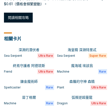
$0.61（價格會頻繁變動）。
閱讀相關攻略
相關卡片
深淵的潛伏者
海皇精 深淵特里忒
Sea Serpent
Ultra Rare
Sea Serpent
Super Rare
終焉守護者 阿德琉斯
魔海城 埃該翁
Fiend
Ultra Rare
Machine
Rare
鍊金魔術師
森羅的守神 森精
Spellcaster
Rare
Plant
Ultra Rare
苗丁格爾
弧叛逆超量龍
Machine
Rare
Dragon
Ultra Rare