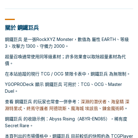
關於 鋼鐵巨兵
鋼鐵巨兵 是一張RockXYZ Monster，數值為 屬性 EARTH、等級
3、攻擊力 1300、守備力 2000。
超量召喚通常使用同等級素材；許多效果會以取除超量素材為代
價。
在本站追蹤的現行 TCG / OCG 禁限卡表中，鋼鐵巨兵 為無限制。
YGOPRODeck 顯示 鋼鐵巨兵 可用於：TCG、OCG、Master
Duel。
查看 鋼鐵巨兵 的玩家也常會一併參考：
深淵的潛伏者
、
海皇精 深
淵特里忒
、
終焉守護者 阿德琉斯
、
魔海城 埃該翁
、
鍊金魔術師
。
鋼鐵巨兵 的收錄示例：Abyss Rising（ABYR-EN085），稀有度
Secret Rare。
本頁列出的市場價格中，鋼鐵巨兵 目前較低的快照約為 TCGPlayer