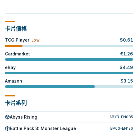
卡片價格
TCG Player
$
0.61
LOW
Cardmarket
€
1.26
eBay
$
4.49
Amazon
$
3.15
卡片系列
Abyss Rising
ABYR-EN085
Battle Pack 3: Monster League
BP03-EN126