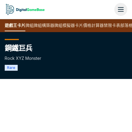
遊戲王
卡片
牌組
牌組構築器
牌組模擬器
卡片價格計算器
禁限卡表
部落
鋼鐵巨兵
Rock XYZ Monster
Rare