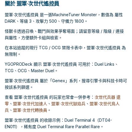
關於 盟軍·次世代遙控員
盟軍·次世代遙控員 是一張MachineTuner Monster，數值為 屬性
DARK、等級 3、攻擊力 500、守備力 1800。
怪獸卡透過召喚、戰鬥與效果爭奪場面；請留意等級 / 階級 / 連接
與屬性，方便額外卡組與檢索。
在本站追蹤的現行 TCG / OCG 禁限卡表中，盟軍·次世代遙控員 為
無限制。
YGOPRODeck 顯示 盟軍·次世代遙控員 可用於：Duel Links、
TCG、OCG、Master Duel。
盟軍·次世代遙控員 屬於「Genex」系列，搜尋引擎卡與科技卡時可
按該系列篩選。
查看 盟軍·次世代遙控員 的玩家也常會一併參考：
次世代兵器 還
零
、
盟軍·次世代加速人
、
盟軍·次世代獄焰兵
、
盟軍·次世代鳥人
兵
、
盟軍·次世代轉換員
。
盟軍·次世代遙控員 的收錄示例：Duel Terminal 4（DT04-
EN011），稀有度 Duel Terminal Rare Parallel Rare。