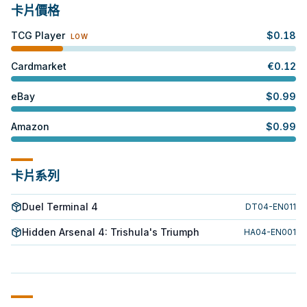
卡片價格
TCG Player
$
0.18
LOW
Cardmarket
€
0.12
eBay
$
0.99
Amazon
$
0.99
卡片系列
Duel Terminal 4
DT04-EN011
Hidden Arsenal 4: Trishula's Triumph
HA04-EN001