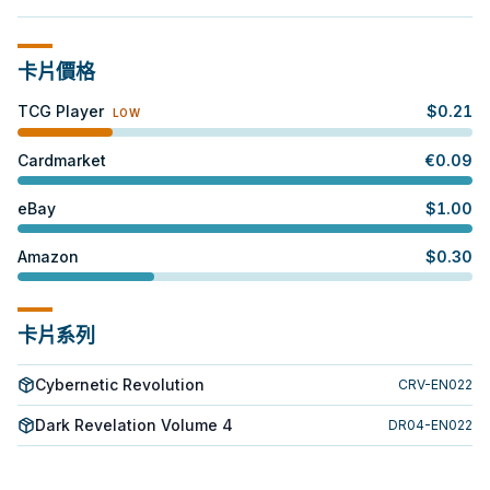
卡片價格
TCG Player
$
0.21
LOW
Cardmarket
€
0.09
eBay
$
1.00
Amazon
$
0.30
卡片系列
Cybernetic Revolution
CRV-EN022
Dark Revelation Volume 4
DR04-EN022