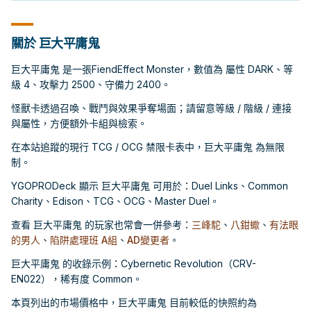
關於 巨大平庸鬼
巨大平庸鬼 是一張FiendEffect Monster，數值為 屬性 DARK、等
級 4、攻擊力 2500、守備力 2400。
怪獸卡透過召喚、戰鬥與效果爭奪場面；請留意等級 / 階級 / 連接
與屬性，方便額外卡組與檢索。
在本站追蹤的現行 TCG / OCG 禁限卡表中，巨大平庸鬼 為無限
制。
YGOPRODeck 顯示 巨大平庸鬼 可用於：Duel Links、Common
Charity、Edison、TCG、OCG、Master Duel。
查看 巨大平庸鬼 的玩家也常會一併參考：
三峰駝
、
八鉗蠍
、
有法眼
的男人
、
陷阱處理班 A組
、
AD變更者
。
巨大平庸鬼 的收錄示例：Cybernetic Revolution（CRV-
EN022），稀有度 Common。
本頁列出的市場價格中，巨大平庸鬼 目前較低的快照約為