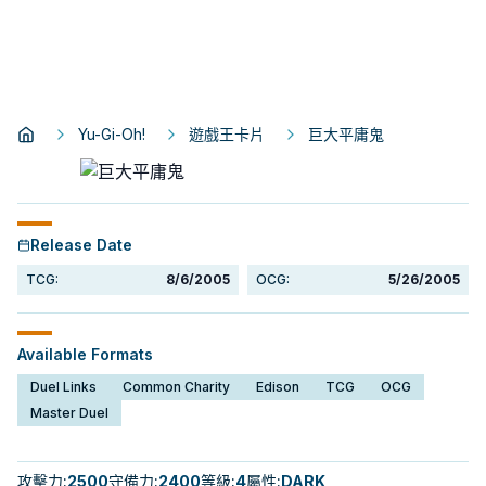
Yu-Gi-Oh!
遊戲王卡片
巨大平庸鬼
Release Date
TCG:
8/6/2005
OCG:
5/26/2005
Available Formats
Duel Links
Common Charity
Edison
TCG
OCG
Master Duel
攻擊力
:
2500
守備力
:
2400
等級
:
4
屬性
:
DARK