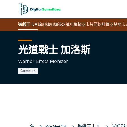
遊戲王
卡片
牌組
牌組構築器
牌組模擬器
卡片價格計算器
禁限卡
光道戰士 加洛斯
Warrior Effect Monster
Common
Yu-Gi-Oh!
遊戲王卡片
光道戰