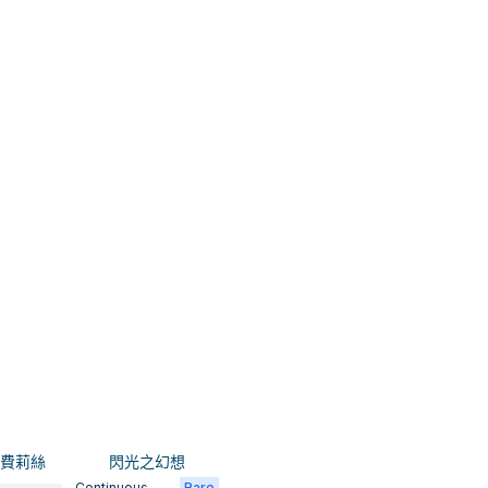
 費莉絲
閃光之幻想
Continuous
Rare