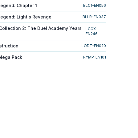
Legend: Chapter 1
BLC1-EN056
 Legend: Light's Revenge
BLLR-EN037
Collection 2: The Duel Academy Years
LCGX-
EN246
struction
LODT-EN020
 Mega Pack
RYMP-EN101