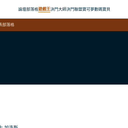
遊戲王
論壇
部落格
決鬥大師
決鬥聯盟
寶可夢
數碼寶貝
表
部落格
士 加洛斯