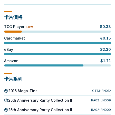
卡片價格
TCG Player
$
0.38
LOW
Cardmarket
€
0.15
eBay
$
2.30
Amazon
$
1.71
卡片系列
2016 Mega-Tins
CT13-EN012
25th Anniversary Rarity Collection II
RA02-EN009
25th Anniversary Rarity Collection II
RA02-EN009