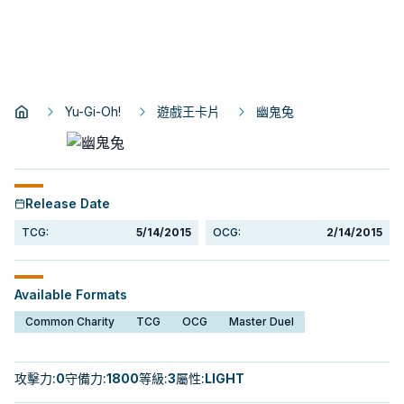
Yu-Gi-Oh!
遊戲王卡片
幽鬼兔
Release Date
TCG:
5/14/2015
OCG:
2/14/2015
Available Formats
Common Charity
TCG
OCG
Master Duel
攻擊力
:
0
守備力
:
1800
等級
:
3
屬性
:
LIGHT