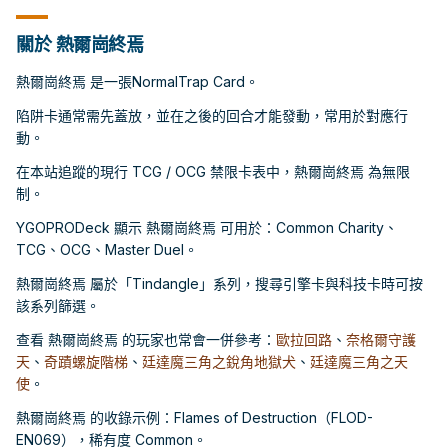
關於 熱爾崗終焉
熱爾崗終焉 是一張NormalTrap Card。
陷阱卡通常需先蓋放，並在之後的回合才能發動，常用於對應行
動。
在本站追蹤的現行 TCG / OCG 禁限卡表中，熱爾崗終焉 為無限
制。
YGOPRODeck 顯示 熱爾崗終焉 可用於：Common Charity、
TCG、OCG、Master Duel。
熱爾崗終焉 屬於「Tindangle」系列，搜尋引擎卡與科技卡時可按
該系列篩選。
查看 熱爾崗終焉 的玩家也常會一併參考：
歐拉回路
、
奈格爾守護
天
、
奇蹟螺旋階梯
、
廷達魔三角之銳角地獄犬
、
廷達魔三角之天
使
。
熱爾崗終焉 的收錄示例：Flames of Destruction（FLOD-
EN069），稀有度 Common。