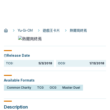
Yu-Gi-Oh!
遊戲王卡片
熱爾崗終焉
Release Date
TCG:
5/3/2018
OCG:
1/13/2018
Available Formats
Common Charity
TCG
OCG
Master Duel
Description