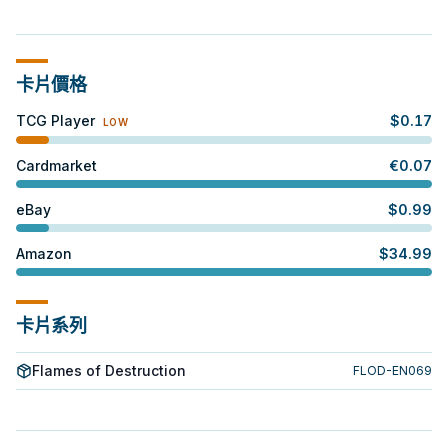
卡片價格
TCG Player
$
0.17
LOW
Cardmarket
€
0.07
eBay
$
0.99
Amazon
$
34.99
卡片系列
Flames of Destruction
FLOD-EN069