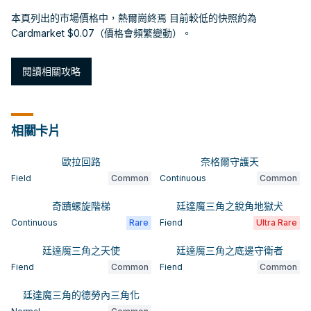
本頁列出的市場價格中，熱爾崗終焉 目前較低的快照約為
Cardmarket $0.07（價格會頻繁變動）。
閱讀相關攻略
相關卡片
歐拉回路
奈格爾守護天
Field
Common
Continuous
Common
奇蹟螺旋階梯
廷達魔三角之銳角地獄犬
Continuous
Rare
Fiend
Ultra Rare
廷達魔三角之天使
廷達魔三角之底邊守衛者
Fiend
Common
Fiend
Common
廷達魔三角的德勞內三角化