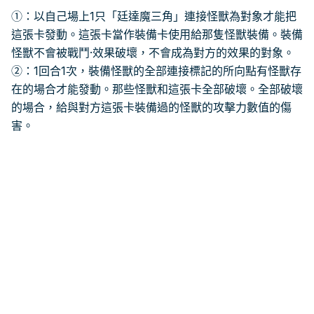
①：以自己場上1只「廷達魔三角」連接怪獸為對象才能把
這張卡發動。這張卡當作裝備卡使用給那隻怪獸裝備。裝備
怪獸不會被戰鬥·效果破壞，不會成為對方的效果的對象。
②：1回合1次，裝備怪獸的全部連接標記的所向點有怪獸存
在的場合才能發動。那些怪獸和這張卡全部破壞。全部破壞
的場合，給與對方這張卡裝備過的怪獸的攻擊力數值的傷
害。