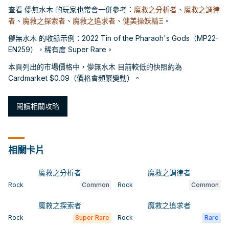
查看 儚無水木 的玩家也常會一併參考：
魔救之分析者
、
魔救之調律
者
、
魔救之探索者
、
魔救之追求者
、
健美操妖精Ξ
。
儚無水木 的收錄示例：2022 Tin of the Pharaoh's Gods（MP22-
EN259），稀有度 Super Rare。
本頁列出的市場價格中，儚無水木 目前較低的快照約為
Cardmarket $0.09（價格會頻繁變動）。
閱讀相關攻略
相關卡片
魔救之分析者
魔救之調律者
Rock
Common
Rock
Common
魔救之探索者
魔救之追求者
Rock
Super Rare
Rock
Rare