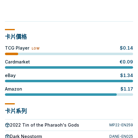
卡片價格
TCG Player
$
0.14
LOW
Cardmarket
€
0.09
eBay
$
1.34
Amazon
$
1.17
卡片系列
2022 Tin of the Pharaoh's Gods
MP22-EN259
Dark Neostorm
DANE-EN025