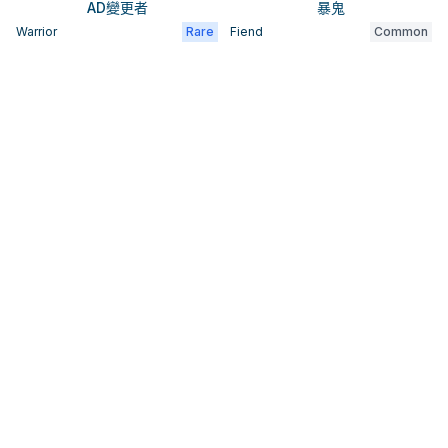
AD變更者
暴鬼
Warrior
Rare
Fiend
Common