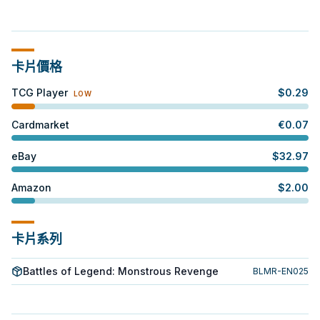
卡片價格
TCG Player
$
0.29
LOW
Cardmarket
€
0.07
eBay
$
32.97
Amazon
$
2.00
卡片系列
Battles of Legend: Monstrous Revenge
BLMR-EN025