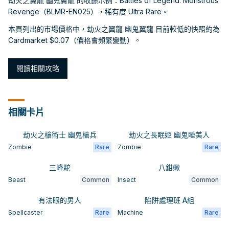
劫火之翼龍 幽鬼翼龍 的收錄示例：Battles of Legend: Monstrous
Revenge（BLMR-EN025），稀有度 Ultra Rare。
本頁列出的市場價格中，劫火之翼龍 幽鬼翼龍 目前較低的快照約為
Cardmarket $0.07（價格會頻繁變動）。
閱讀相關攻略
相關卡片
劫火之槍術士 幽鬼槍兵
劫火之長眠姬 幽鬼睡美人
Zombie
Rare
Zombie
Rare
三峰駝
八鉗蠍
Beast
Common
Insect
Common
有法眼的男人
陷阱處理班 A組
Spellcaster
Rare
Machine
Rare