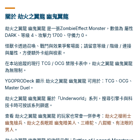
關於 劫火之翼龍 幽鬼翼龍
劫火之翼龍 幽鬼翼龍 是一張ZombieEffect Monster，數值為 屬性
DARK、等級 4、攻擊力 1700、守備力 0。
怪獸卡透過召喚、戰鬥與效果爭奪場面；請留意等級 / 階級 / 連接
與屬性，方便額外卡組與檢索。
在本站追蹤的現行 TCG / OCG 禁限卡表中，劫火之翼龍 幽鬼翼龍
為無限制。
YGOPRODeck 顯示 劫火之翼龍 幽鬼翼龍 可用於：TCG、OCG、
Master Duel。
劫火之翼龍 幽鬼翼龍 屬於「Underworld」系列，搜尋引擎卡與科
技卡時可按該系列篩選。
查看 劫火之翼龍 幽鬼翼龍 的玩家也常會一併參考：
劫火之槍術士
幽鬼槍兵
、
劫火之長眠姬 幽鬼睡美人
、
三峰駝
、
八鉗蠍
、
有法眼的
男人
。