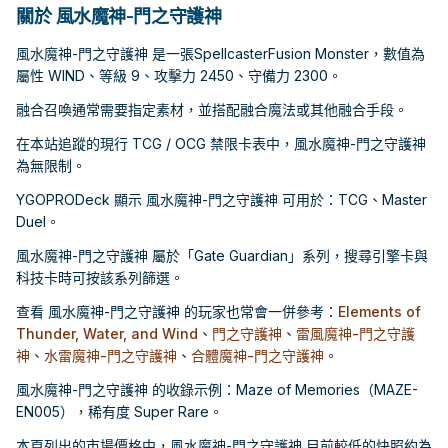
關於 風水魔神-門之守護神
風水魔神-門之守護神 是一張SpellcasterFusion Monster，數值為
屬性 WIND、等級 9、攻擊力 2450、守備力 2300。
融合召喚通常需要指定素材，並搭配融合魔法或其他融合手段。
在本站追蹤的現行 TCG / OCG 禁限卡表中，風水魔神-門之守護神
為無限制。
YGOPRODeck 顯示 風水魔神-門之守護神 可用於：TCG、Master
Duel。
風水魔神-門之守護神 屬於「Gate Guardian」系列，搜尋引擎卡與
科技卡時可按該系列篩選。
查看 風水魔神-門之守護神 的玩家也常會一併參考：
Elements of
Thunder, Water, and Wind
、
門之守護神
、
雷風魔神-門之守護
神
、
水雷魔神-門之守護神
、
合體魔神-門之守護神
。
風水魔神-門之守護神 的收錄示例：Maze of Memories（MAZE-
EN005），稀有度 Super Rare。
本頁列出的市場價格中，風水魔神-門之守護神 目前較低的快照約為