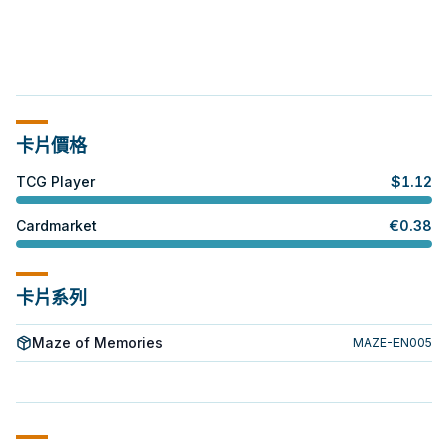
卡片價格
TCG Player
$
1.12
Cardmarket
€
0.38
卡片系列
Maze of Memories
MAZE-EN005