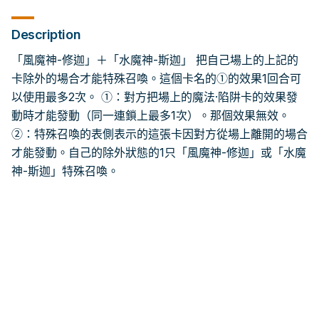
Description
「風魔神-修迦」＋「水魔神-斯迦」 把自己場上的上記的
卡除外的場合才能特殊召喚。這個卡名的①的效果1回合可
以使用最多2次。 ①：對方把場上的魔法·陷阱卡的效果發
動時才能發動（同一連鎖上最多1次）。那個效果無效。
②：特殊召喚的表側表示的這張卡因對方從場上離開的場合
才能發動。自己的除外狀態的1只「風魔神-修迦」或「水魔
神-斯迦」特殊召喚。