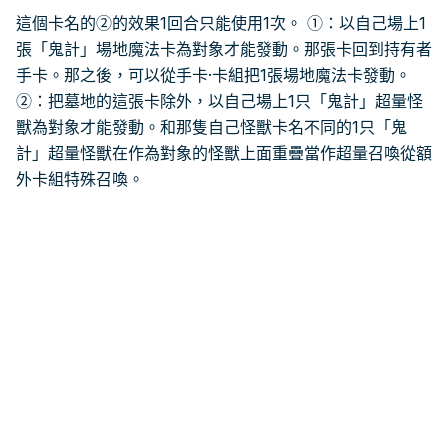
這個卡名的②的效果1回合只能使用1次。 ①：以自己場上1
張「鬼計」場地魔法卡為對象才能發動。那張卡回到持有者
手卡。那之後，可以從手卡·卡組把1張場地魔法卡發動。
②：把墓地的這張卡除外，以自己場上1只「鬼計」超量怪
獸為對象才能發動。和那隻自己怪獸卡名不同的1只「鬼
計」超量怪獸在作為對象的怪獸上面重疊當作超量召喚從額
外卡組特殊召喚。