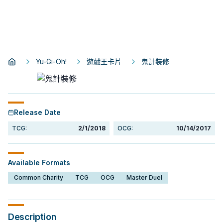
Yu-Gi-Oh!
遊戲王卡片
鬼計裝修
Release Date
TCG:
2/1/2018
OCG:
10/14/2017
Available Formats
Common Charity
TCG
OCG
Master Duel
Description