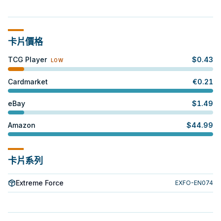
卡片價格
TCG Player
$
0.43
LOW
Cardmarket
€
0.21
eBay
$
1.49
Amazon
$
44.99
卡片系列
Extreme Force
EXFO-EN074