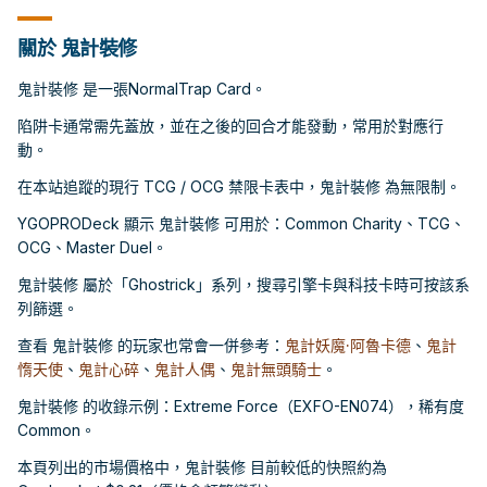
關於 鬼計裝修
鬼計裝修 是一張NormalTrap Card。
陷阱卡通常需先蓋放，並在之後的回合才能發動，常用於對應行
動。
在本站追蹤的現行 TCG / OCG 禁限卡表中，鬼計裝修 為無限制。
YGOPRODeck 顯示 鬼計裝修 可用於：Common Charity、TCG、
OCG、Master Duel。
鬼計裝修 屬於「Ghostrick」系列，搜尋引擎卡與科技卡時可按該系
列篩選。
查看 鬼計裝修 的玩家也常會一併參考：
鬼計妖魔·阿魯卡德
、
鬼計
惰天使
、
鬼計心碎
、
鬼計人偶
、
鬼計無頭騎士
。
鬼計裝修 的收錄示例：Extreme Force（EXFO-EN074），稀有度
Common。
本頁列出的市場價格中，鬼計裝修 目前較低的快照約為