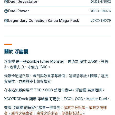
Duel Devastator
DUDE-EN002
Duel Power
DUPO-EN076
Legendary Collection Kaiba Mega Pack
LCKC-EN079
關於 浮幽櫻
浮幽櫻 是一張ZombieTuner Monster，數值為 屬性 DARK、等級
3、攻擊力 0、守備力 1800。
怪獸卡透過召喚、戰鬥與效果爭奪場面；請留意等級 / 階級 / 連接
與屬性，方便額外卡組與檢索。
在本站追蹤的現行 TCG / OCG 禁限卡表中，浮幽櫻 為無限制。
YGOPRODeck 顯示 浮幽櫻 可用於：TCG、OCG、Master Duel。
查看 浮幽櫻 的玩家也常會一併參考：
魔救之分析者
、
魔救之調律
者
、
魔救之探索者
、
魔救之追求者
、
健美操妖精Ξ
。