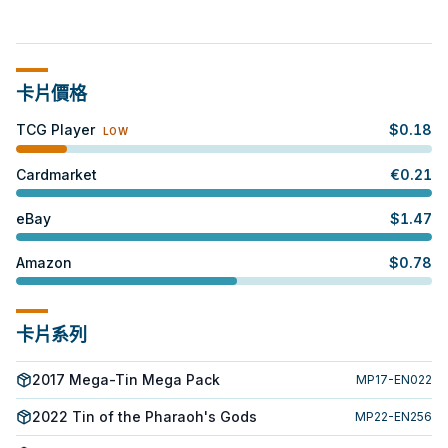
卡片價格
TCG Player
$
0.18
LOW
Cardmarket
€
0.21
eBay
$
1.47
Amazon
$
0.78
卡片系列
2017 Mega-Tin Mega Pack
MP17-EN022
2022 Tin of the Pharaoh's Gods
MP22-EN256