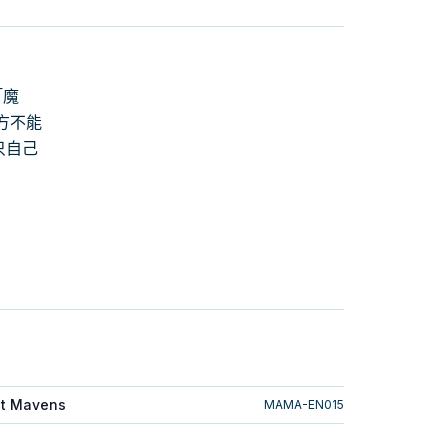
「魔
方不能
只自己
nt Mavens
MAMA-EN015