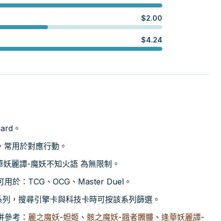
$
2.00
$
4.24
ard。
，常用於對應行動。
逢華妖麗譚-魔妖不知火語 為無限制。
用於：TCG、OCG、Master Duel。
i」系列，搜尋引擎卡與科技卡時可按該系列篩選。
併參考：
麗之魔妖-妲姬
、
骸之魔妖-餓者髑髏
、
逢華妖麗譚-