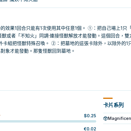
的效果1回合只能有1次使用其中任意1個。 ①：把自己場上1只
怪獸或者「不知火」同調·連接怪獸解放才能發動。這個回合，雙
額外卡組把怪獸特殊召喚。 ②：把墓地的這張卡除外，以除外的1
為對象才能發動。那隻怪獸回到墓地。
卡片系列
$
0.25
W
Magnifice
€
0.02