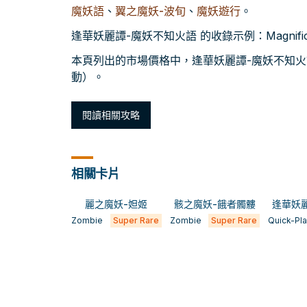
魔妖語
、
翼之魔妖-波旬
、
魔妖遊行
。
逢華妖麗譚-魔妖不知火語 的收錄示例：Magnificent
本頁列出的市場價格中，逢華妖麗譚-魔妖不知火語 目
動）。
閱讀相關攻略
相關卡片
麗之魔妖-妲姬
骸之魔妖-餓者髑髏
逢華妖
Zombie
Super Rare
Zombie
Super Rare
Quick-Pl