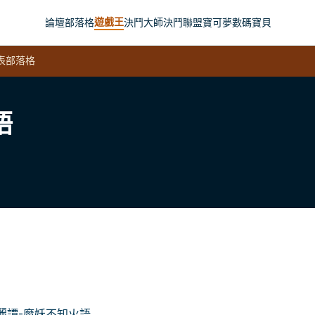
遊戲王
論壇
部落格
決鬥大師
決鬥聯盟
寶可夢
數碼寶貝
表
部落格
語
麗譚-魔妖不知火語