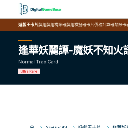
遊戲王
卡片
牌組
牌組構築器
牌組模擬器
卡片價格計算器
禁限卡
逢華妖麗譚-魔妖不知火
Normal Trap Card
Ultra Rare
Yu-Gi-Oh!
遊戲王卡片
逢華妖