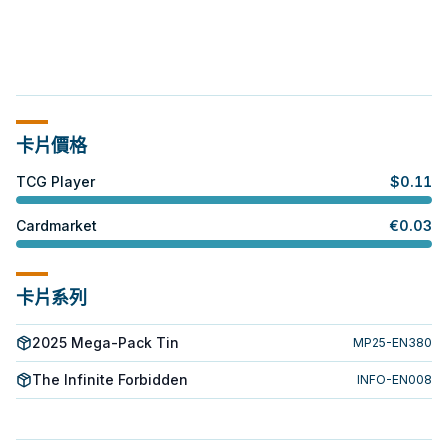
卡片價格
TCG Player
$
0.11
Cardmarket
€
0.03
卡片系列
2025 Mega-Pack Tin
MP25-EN380
The Infinite Forbidden
INFO-EN008