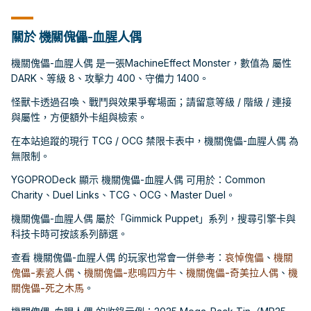
關於 機關傀儡-血腥人偶
機關傀儡-血腥人偶 是一張MachineEffect Monster，數值為 屬性
DARK、等級 8、攻擊力 400、守備力 1400。
怪獸卡透過召喚、戰鬥與效果爭奪場面；請留意等級 / 階級 / 連接
與屬性，方便額外卡組與檢索。
在本站追蹤的現行 TCG / OCG 禁限卡表中，機關傀儡-血腥人偶 為
無限制。
YGOPRODeck 顯示 機關傀儡-血腥人偶 可用於：Common
Charity、Duel Links、TCG、OCG、Master Duel。
機關傀儡-血腥人偶 屬於「Gimmick Puppet」系列，搜尋引擎卡與
科技卡時可按該系列篩選。
查看 機關傀儡-血腥人偶 的玩家也常會一併參考：
哀悼傀儡
、
機關
傀儡-素瓷人偶
、
機關傀儡-悲鳴四方牛
、
機關傀儡-奇美拉人偶
、
機
關傀儡-死之木馬
。