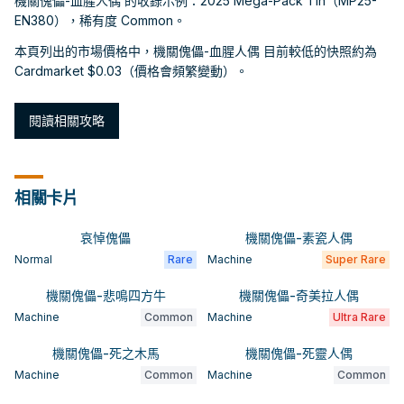
機關傀儡-血腥人偶 的收錄示例：2025 Mega-Pack Tin（MP25-
EN380），稀有度 Common。
本頁列出的市場價格中，機關傀儡-血腥人偶 目前較低的快照約為
Cardmarket $0.03（價格會頻繁變動）。
閱讀相關攻略
相關卡片
哀悼傀儡
機關傀儡-素瓷人偶
Normal
Rare
Machine
Super Rare
機關傀儡-悲鳴四方牛
機關傀儡-奇美拉人偶
Machine
Common
Machine
Ultra Rare
機關傀儡-死之木馬
機關傀儡-死靈人偶
Machine
Common
Machine
Common