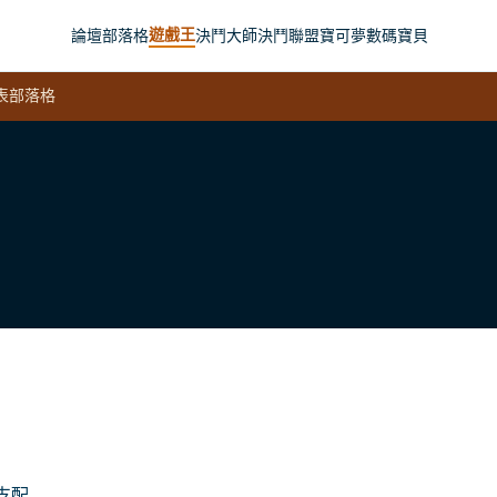
遊戲王
論壇
部落格
決鬥大師
決鬥聯盟
寶可夢
數碼寶貝
表
部落格
支配