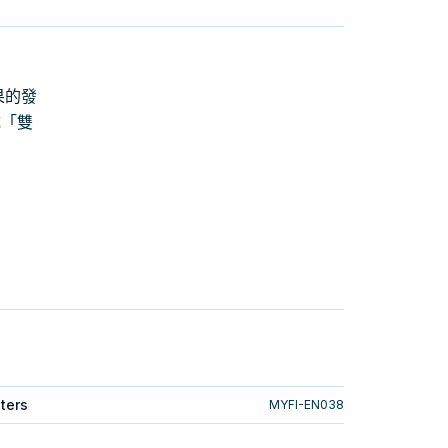
果的發
成「雙
ters
MYFI-EN038