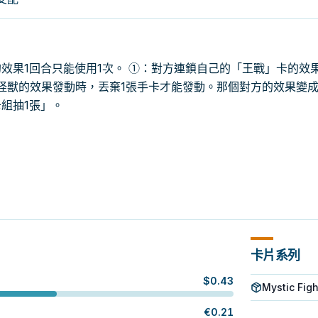
效果1回合只能使用1次。 ①：對方連鎖自己的「王戰」卡的效
·怪獸的效果發動時，丟棄1張手卡才能發動。那個對方的效果變
組抽1張」。
卡片系列
$
0.43
Mystic Figh
€
0.21