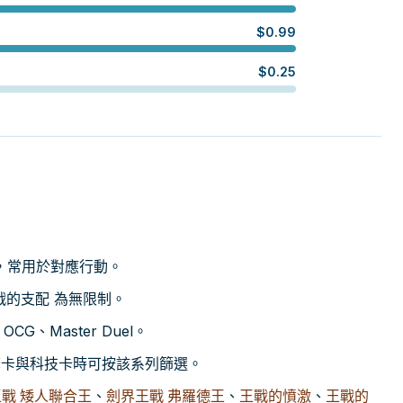
$
0.99
$
0.25
，常用於對應行動。
王戰的支配 為無限制。
CG、Master Duel。
尋引擎卡與科技卡時可按該系列篩選。
戰 矮人聯合王
、
劍界王戰 弗羅德王
、
王戰的憤激
、
王戰的