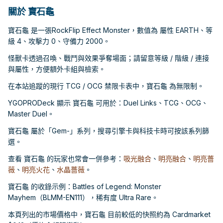
關於 寶石龜
寶石龜 是一張RockFlip Effect Monster，數值為 屬性 EARTH、等
級 4、攻擊力 0、守備力 2000。
怪獸卡透過召喚、戰鬥與效果爭奪場面；請留意等級 / 階級 / 連接
與屬性，方便額外卡組與檢索。
在本站追蹤的現行 TCG / OCG 禁限卡表中，寶石龜 為無限制。
YGOPRODeck 顯示 寶石龜 可用於：Duel Links、TCG、OCG、
Master Duel。
寶石龜 屬於「Gem-」系列，搜尋引擎卡與科技卡時可按該系列篩
選。
查看 寶石龜 的玩家也常會一併參考：
吸光融合
、
明亮融合
、
明亮薔
薇
、
明亮火花
、
水晶薔薇
。
寶石龜 的收錄示例：Battles of Legend: Monster
Mayhem（BLMM-EN111），稀有度 Ultra Rare。
本頁列出的市場價格中，寶石龜 目前較低的快照約為 Cardmarket