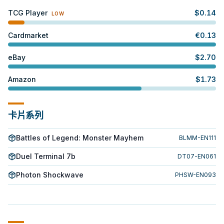
TCG Player
$
0.14
LOW
Cardmarket
€
0.13
eBay
$
2.70
Amazon
$
1.73
卡片系列
Battles of Legend: Monster Mayhem
BLMM-EN111
Duel Terminal 7b
DT07-EN061
Photon Shockwave
PHSW-EN093