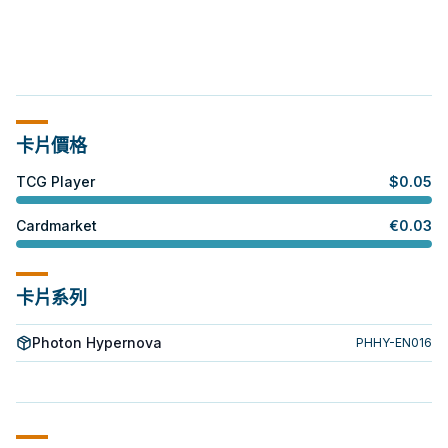
卡片價格
TCG Player
$
0.05
Cardmarket
€
0.03
卡片系列
Photon Hypernova
PHHY-EN016