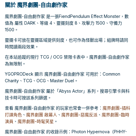
關於 魔界劇團-自由劇作家
魔界劇團-自由劇作家 是一張FiendPendulum Effect Monster，數
值為 屬性 DARK、等級 4、靈擺刻度 8、攻擊力 1500、守備力
1500。
靈擺卡可放在靈擺區域提供刻度，也可作為怪獸出場；組牌時請同
時閱讀兩段效果。
在本站追蹤的現行 TCG / OCG 禁限卡表中，魔界劇團-自由劇作家
為無限制。
YGOPRODeck 顯示 魔界劇團-自由劇作家 可用於：Common
Charity、TCG、OCG、Master Duel。
魔界劇團-自由劇作家 屬於「Abyss Actor」系列，搜尋引擎卡與科
技卡時可按該系列篩選。
查看 魔界劇團-自由劇作家 的玩家也常會一併參考：
魔界劇團-插科
打諢角色
、
魔界劇團 啟幕人
、
魔界劇團-惡魔反派
、
魔界劇團-臨時
演員
、
魔界劇團-時髦笑星
。
魔界劇團-自由劇作家 的收錄示例：Photon Hypernova（PHHY-