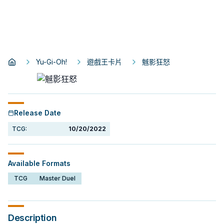
Yu-Gi-Oh!
遊戲王卡片
魊影狂怒
Release Date
TCG:
10/20/2022
Available Formats
TCG
Master Duel
Description