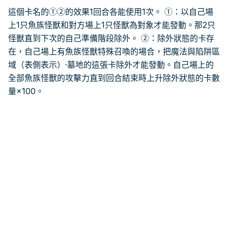
這個卡名的①②的效果1回合各能使用1次。 ①：以自己場
上1只魚族怪獸和對方場上1只怪獸為對象才能發動。那2只
怪獸直到下次的自己準備階段除外。 ②：除外狀態的卡存
在，自己場上有魚族怪獸特殊召喚的場合，把魔法與陷阱區
域（表側表示）·墓地的這張卡除外才能發動。自己場上的
全部魚族怪獸的攻擊力直到回合結束時上升除外狀態的卡數
量×100。