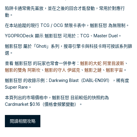
陷阱卡通常需先蓋放，並在之後的回合才能發動，常用於對應行
動。
在本站追蹤的現行 TCG / OCG 禁限卡表中，魊影狂怒 為無限制。
YGOPRODeck 顯示 魊影狂怒 可用於：TCG、Master Duel。
魊影狂怒 屬於「Ghoti」系列，搜尋引擎卡與科技卡時可按該系列篩
選。
查看 魊影狂怒 的玩家也常會一併參考：
魊影的大蛇 阿里翁波斯
、
魊影的雙角 阿斯坎
、
魊影的守人 伊諾克
、
魊影之鏈
、
魊影宇宙
。
魊影狂怒 的收錄示例：Darkwing Blast（DABL-EN091），稀有度
Super Rare。
本頁列出的市場價格中，魊影狂怒 目前較低的快照約為
Cardmarket $0.16（價格會頻繁變動）。
閱讀相關攻略