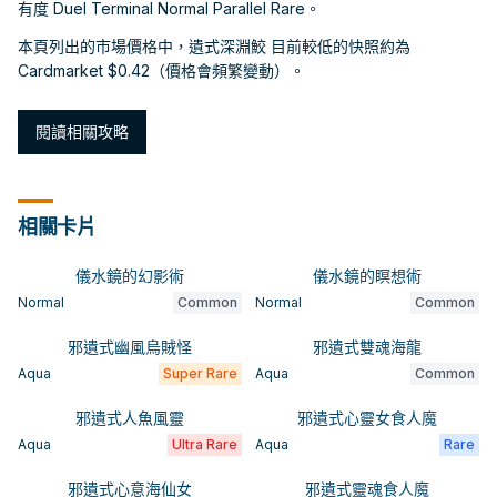
有度 Duel Terminal Normal Parallel Rare。
本頁列出的市場價格中，遺式深淵鮫 目前較低的快照約為
Cardmarket $0.42（價格會頻繁變動）。
閱讀相關攻略
相關卡片
儀水鏡的幻影術
儀水鏡的瞑想術
Normal
Common
Normal
Common
邪遺式幽風烏賊怪
邪遺式雙魂海龍
Aqua
Super Rare
Aqua
Common
邪遺式人魚風靈
邪遺式心靈女食人魔
Aqua
Ultra Rare
Aqua
Rare
邪遺式心意海仙女
邪遺式靈魂食人魔