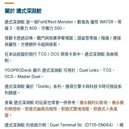
關於 遺式深淵鮫
遺式深淵鮫 是一張FishEffect Monster，數值為 屬性 WATER、等
級 2、攻擊力 800、守備力 500。
怪獸卡透過召喚、戰鬥與效果爭奪場面；請留意等級 / 階級 / 連接
與屬性，方便額外卡組與檢索。
在本站追蹤的現行 TCG / OCG 禁限卡表中，遺式深淵鮫 為無限
制。
YGOPRODeck 顯示 遺式深淵鮫 可用於：Duel Links、TCG、
OCG、Master Duel。
遺式深淵鮫 屬於「Gishki」系列，搜尋引擎卡與科技卡時可按該系
列篩選。
查看 遺式深淵鮫 的玩家也常會一併參考：
儀水鏡的幻影術
、
儀水鏡
的瞑想術
、
邪遺式幽風烏賊怪
、
邪遺式雙魂海龍
、
邪遺式人魚風
靈
。
遺式深淵鮫 的收錄示例：Duel Terminal 5b（DT05-EN064），稀