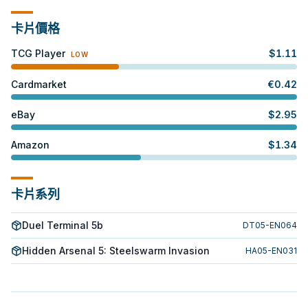
卡片價格
TCG Player
$
1.11
LOW
Cardmarket
€
0.42
eBay
$
2.95
Amazon
$
1.34
卡片系列
Duel Terminal 5b
DT05-EN064
Hidden Arsenal 5: Steelswarm Invasion
HA05-EN031