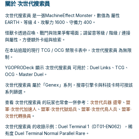
關於 次世代搜索員
次世代搜索員 是一張MachineEffect Monster，數值為 屬性
EARTH、等級 4、攻擊力 1600、守備力 400。
怪獸卡透過召喚、戰鬥與效果爭奪場面；請留意等級 / 階級 / 連接
與屬性，方便額外卡組與檢索。
在本站追蹤的現行 TCG / OCG 禁限卡表中，次世代搜索員 為無限
制。
YGOPRODeck 顯示 次世代搜索員 可用於：Duel Links、TCG、
OCG、Master Duel。
次世代搜索員 屬於「Genex」系列，搜尋引擎卡與科技卡時可按該
系列篩選。
查看 次世代搜索員 的玩家也常會一併參考：
次世代兵器 還零
、
盟
軍·次世代加速人
、
盟軍·次世代獄焰兵
、
盟軍·次世代鳥人兵
、
盟軍·
次世代轉換員
。
次世代搜索員 的收錄示例：Duel Terminal 1（DT01-EN062），稀
有度 Duel Terminal Normal Parallel Rare。