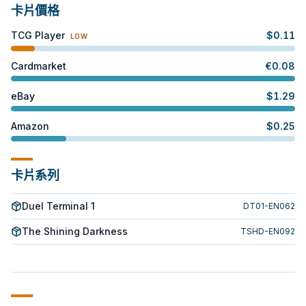
卡片價格
TCG Player
$
0.11
LOW
Cardmarket
€
0.08
eBay
$
1.29
Amazon
$
0.25
卡片系列
Duel Terminal 1
DT01-EN062
The Shining Darkness
TSHD-EN092