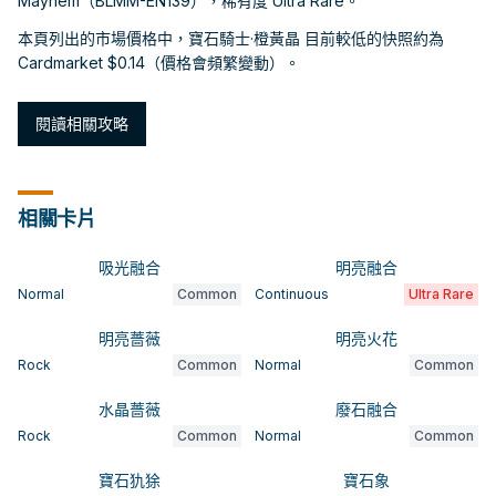
Mayhem（BLMM-EN139），稀有度 Ultra Rare。
本頁列出的市場價格中，寶石騎士·橙黃晶 目前較低的快照約為
Cardmarket $0.14（價格會頻繁變動）。
閱讀相關攻略
相關卡片
吸光融合
明亮融合
Normal
Common
Continuous
Ultra Rare
明亮薔薇
明亮火花
Rock
Common
Normal
Common
水晶薔薇
廢石融合
Rock
Common
Normal
Common
寶石犰狳
寶石象