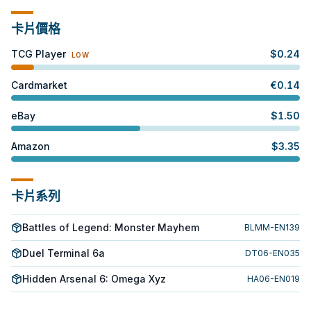
卡片價格
TCG Player
$
0.24
LOW
Cardmarket
€
0.14
eBay
$
1.50
Amazon
$
3.35
卡片系列
Battles of Legend: Monster Mayhem
BLMM-EN139
Duel Terminal 6a
DT06-EN035
Hidden Arsenal 6: Omega Xyz
HA06-EN019