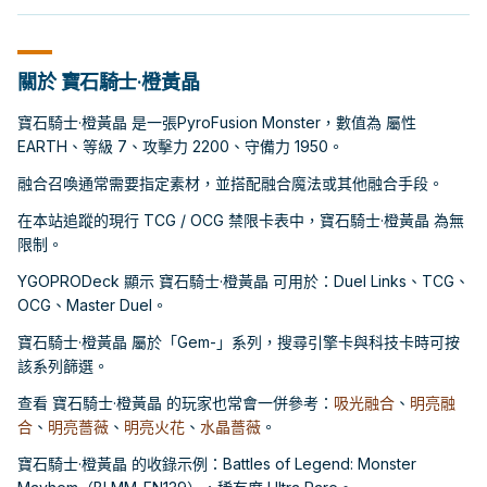
關於 寶石騎士·橙黃晶
寶石騎士·橙黃晶 是一張PyroFusion Monster，數值為 屬性
EARTH、等級 7、攻擊力 2200、守備力 1950。
融合召喚通常需要指定素材，並搭配融合魔法或其他融合手段。
在本站追蹤的現行 TCG / OCG 禁限卡表中，寶石騎士·橙黃晶 為無
限制。
YGOPRODeck 顯示 寶石騎士·橙黃晶 可用於：Duel Links、TCG、
OCG、Master Duel。
寶石騎士·橙黃晶 屬於「Gem-」系列，搜尋引擎卡與科技卡時可按
該系列篩選。
查看 寶石騎士·橙黃晶 的玩家也常會一併參考：
吸光融合
、
明亮融
合
、
明亮薔薇
、
明亮火花
、
水晶薔薇
。
寶石騎士·橙黃晶 的收錄示例：Battles of Legend: Monster