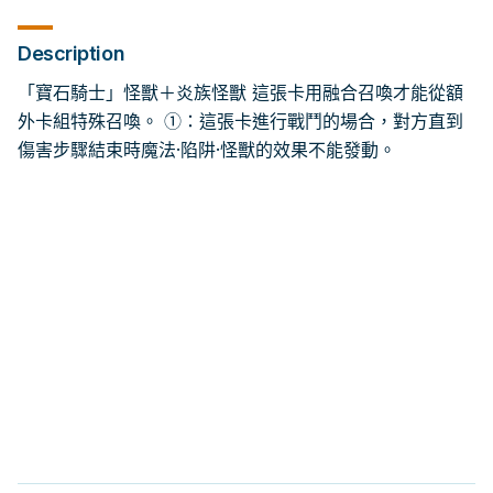
Description
「寶石騎士」怪獸＋炎族怪獸 這張卡用融合召喚才能從額
外卡組特殊召喚。 ①：這張卡進行戰鬥的場合，對方直到
傷害步驟結束時魔法·陷阱·怪獸的效果不能發動。