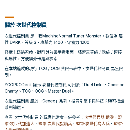
關於 次世代控制員
次世代控制員 是一張MachineNormal Tuner Monster，數值為 屬
性 DARK、等級 3、攻擊力 1400、守備力 1200。
怪獸卡透過召喚、戰鬥與效果爭奪場面；請留意等級 / 階級 / 連接
與屬性，方便額外卡組與檢索。
在本站追蹤的現行 TCG / OCG 禁限卡表中，次世代控制員 為無限
制。
YGOPRODeck 顯示 次世代控制員 可用於：Duel Links、Common
Charity、TCG、OCG、Master Duel。
次世代控制員 屬於「Genex」系列，搜尋引擎卡與科技卡時可按該
系列篩選。
查看 次世代控制員 的玩家也常會一併參考：
次世代兵器 還零
、
盟
軍·次世代加速人
、
盟軍·次世代獄焰兵
、
盟軍·次世代鳥人兵
、
盟軍·
次世代轉換員
。