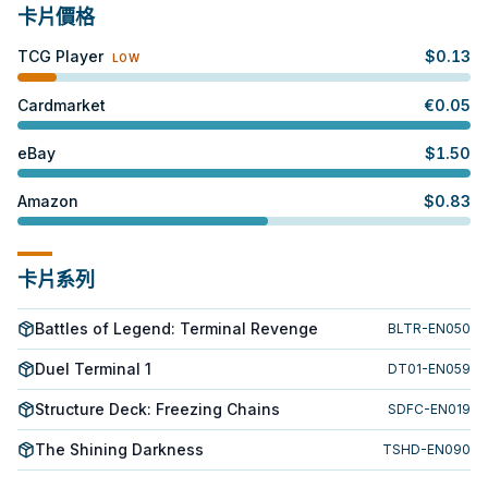
卡片價格
TCG Player
$
0.13
LOW
Cardmarket
€
0.05
eBay
$
1.50
Amazon
$
0.83
卡片系列
Battles of Legend: Terminal Revenge
BLTR-EN050
Duel Terminal 1
DT01-EN059
Structure Deck: Freezing Chains
SDFC-EN019
The Shining Darkness
TSHD-EN090